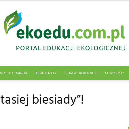
ATY EKOLOGICZNE
EKOGADŻETY
CIEKAWE REALIZACJE
CO ROBIMY?
Edukacja
asiej biesiady”!
ekologiczna