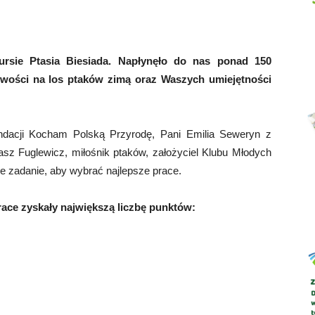
ursie Ptasia Biesiada. Napłynęło do nas ponad 150
Abrys
liwości na los ptaków zimą oraz Waszych umiejętności
ndacji Kocham Polską Przyrodę, Pani Emilia Seweryn z
kasz Fuglewicz, miłośnik ptaków, założyciel Klubu Młodych
e zadanie, aby wybrać najlepsze prace.
ace zyskały największą liczbę punktów: