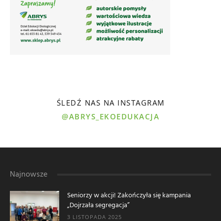
ŚLEDŹ NAS NA INSTAGRAM
@ABRYS_EKOEDUKACJA
Najnowsze
Seniorzy w akcji! Zakończyła się kampania
„Dojrzała segregacja”
3 LISTOPADA 2025