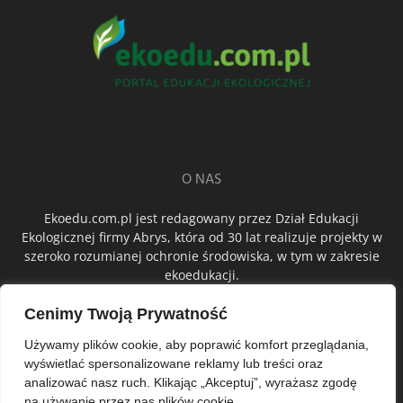
O NAS
Ekoedu.com.pl jest redagowany przez Dział Edukacji
Ekologicznej firmy Abrys, która od 30 lat realizuje projekty w
szeroko rozumianej ochronie środowiska, w tym w zakresie
ekoedukacji.
Cenimy Twoją Prywatność
ŚLEDŹ NAS
Używamy plików cookie, aby poprawić komfort przeglądania,
wyświetlać spersonalizowane reklamy lub treści oraz
analizować nasz ruch. Klikając „Akceptuj”, wyrażasz zgodę
na używanie przez nas plików cookie.