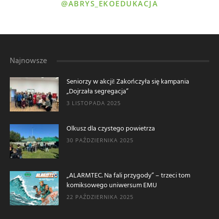
@ABRYS_EKOEDUKACJA
Najnowsze
Seniorzy w akcji! Zakończyła się kampania
„Dojrzała segregacja”
3 LISTOPADA 2025
Olkusz dla czystego powietrza
30 PAŹDZIERNIKA 2025
„ALARMTEC. Na fali przygody” – trzeci tom
komiksowego uniwersum EMU
22 PAŹDZIERNIKA 2025