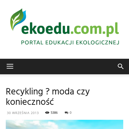
Edukacja
Recykling ? moda czy
konieczność
ekologiczna
5386
0
30 WRZEŚNIA 2013
Abrys