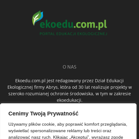
O NAS
Ekoedu.com.pl jest redagowany przez Dział Edukacji
Ekologicznej firmy Abrys, która od 30 lat realizuje projekty w
szeroko rozumianej ochronie środowiska, w tym w zakresie
ekoedukacji.
Cenimy Twoją Prywatność
ŚLEDŹ NAS
Używamy plików cookie, aby poprawić komfort przeglądania,
wyświetlać spersonalizowane reklamy lub treści oraz
analizować nasz ruch. Klikając „Akceptuj”, wyrażasz zgodę