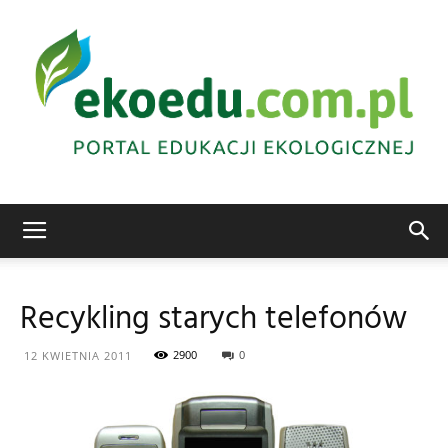
Edukacja
Recykling starych telefonów
ekologiczna
2900
0
12 KWIETNIA 2011
Abrys