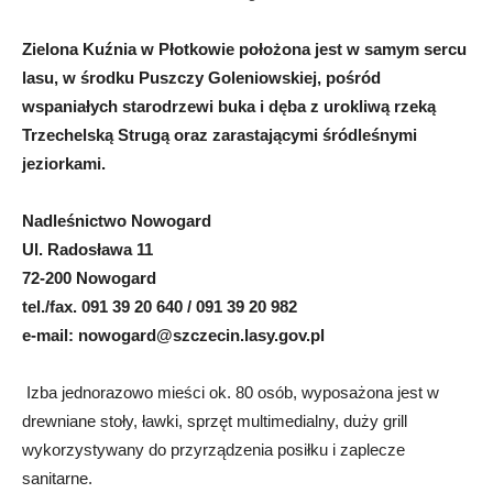
Zielona Kuźnia w Płotkowie położona jest w samym sercu
lasu, w środku Puszczy Goleniowskiej, pośród
wspaniałych starodrzewi buka i dęba z urokliwą rzeką
Trzechelską Strugą oraz zarastającymi śródleśnymi
jeziorkami.
Nadleśnictwo Nowogard
Ul. Radosława 11
72-200 Nowogard
tel./fax. 091 39 20 640 / 091 39 20 982
e-mail:
nowogard@szczecin.lasy.gov.pl
Izba jednorazowo mieści ok. 80 osób, wyposażona jest w
drewniane stoły, ławki, sprzęt multimedialny, duży grill
wykorzystywany do przyrządzenia posiłku i zaplecze
sanitarne.