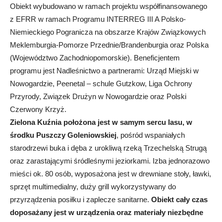
Obiekt wybudowano w ramach projektu współfinansowanego
z EFRR w ramach Programu INTERREG III A Polsko-
Niemieckiego Pogranicza na obszarze Krajów Związkowych
Meklemburgia-Pomorze Przednie/Brandenburgia oraz Polska
(Województwo Zachodniopomorskie). Beneficjentem
programu jest Nadleśnictwo a partnerami: Urząd Miejski w
Nowogardzie, Peenetal – schule Gutzkow, Liga Ochrony
Przyrody, Związek Drużyn w Nowogardzie oraz Polski
Czerwony Krzyż.
Zielona Kuźnia położona jest w samym sercu lasu, w
środku Puszczy Goleniowskiej
, pośród wspaniałych
starodrzewi buka i dęba z urokliwą rzeką Trzechelską Strugą
oraz zarastającymi śródleśnymi jeziorkami. Izba jednorazowo
mieści ok. 80 osób, wyposażona jest w drewniane stoły, ławki,
sprzęt multimedialny, duży grill wykorzystywany do
przyrządzenia posiłku i zaplecze sanitarne.
Obiekt cały czas
doposażany jest w urządzenia oraz materiały niezbędne