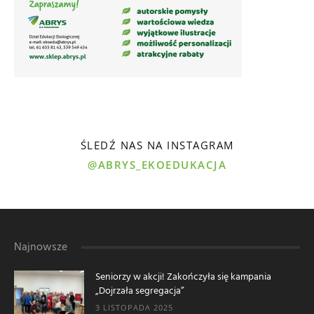
ŚLEDŹ NAS NA INSTAGRAM
@ABRYS_EKOEDUKACJA
Najnowsze
Seniorzy w akcji! Zakończyła się kampania
„Dojrzała segregacja”
3 LISTOPADA 2025