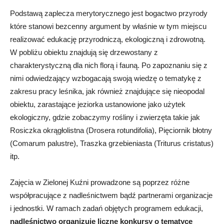
Podstawą zaplecza merytorycznego jest bogactwo przyrody
które stanowi bezcenny argument by właśnie w tym miejscu
realizować edukację przyrodniczą, ekologiczną i zdrowotną.
W pobliżu obiektu znajdują się drzewostany z
charakterystyczną dla nich florą i fauną. Po zapoznaniu się z
nimi odwiedzający wzbogacają swoją wiedzę o tematykę z
zakresu pracy leśnika, jak również znajdujące się nieopodal
obiektu, zarastające jeziorka ustanowione jako użytek
ekologiczny, gdzie zobaczymy rośliny i zwierzęta takie jak
Rosiczka okrągłolistna (Drosera rotundifolia), Pięciornik błotny
(Comarum palustre), Traszka grzebieniasta (Triturus cristatus)
itp.
Zajęcia w Zielonej Kuźni prowadzone są poprzez różne
współpracujące z nadleśnictwem bądź partnerami organizacje
i jednostki. W ramach zadań objętych programem edukacji,
nadleśnictwo organizuje liczne konkursy o tematyce