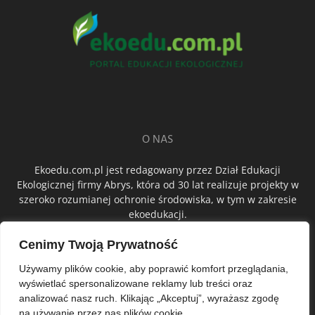
O NAS
Ekoedu.com.pl jest redagowany przez Dział Edukacji
Ekologicznej firmy Abrys, która od 30 lat realizuje projekty w
szeroko rozumianej ochronie środowiska, w tym w zakresie
ekoedukacji.
Cenimy Twoją Prywatność
ŚLEDŹ NAS
Używamy plików cookie, aby poprawić komfort przeglądania,
wyświetlać spersonalizowane reklamy lub treści oraz
analizować nasz ruch. Klikając „Akceptuj”, wyrażasz zgodę
na używanie przez nas plików cookie.