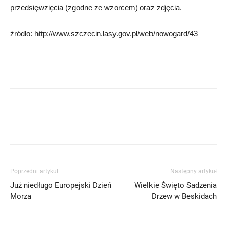
przedsięwzięcia (zgodne ze wzorcem) oraz zdjęcia.
źródło: http://www.szczecin.lasy.gov.pl/web/nowogard/43
Poprzedni artykuł
Następny artykuł
Już niedługo Europejski Dzień
Wielkie Święto Sadzenia
Morza
Drzew w Beskidach