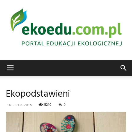
Edukacja
Ekopodstawieni
ekologiczna
5210
0
16 LIPCA 2015
Abrys