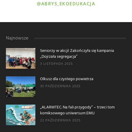
@ABRYS_EKOEDUKACJA
Najnowsze
Seniorzy w akcji! Zakończyła się kampania
„Dojrzała segregacja”
3 LISTOPADA 2025
Olkusz dla czystego powietrza
30 PAŹDZIERNIKA 2025
„ALARMTEC. Na fali przygody” – trzeci tom
komiksowego uniwersum EMU
22 PAŹDZIERNIKA 2025