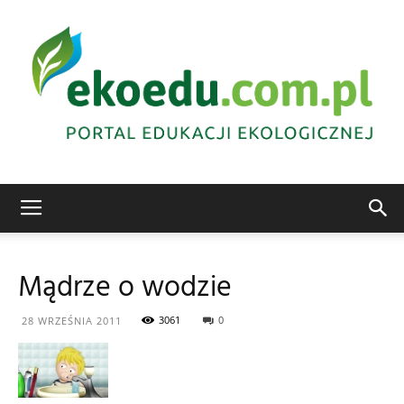
Edukacja
Mądrze o wodzie
ekologiczna
3061
0
28 WRZEŚNIA 2011
Abrys