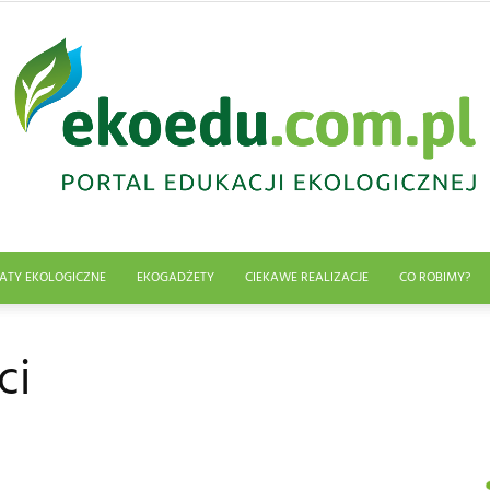
ATY EKOLOGICZNE
EKOGADŻETY
CIEKAWE REALIZACJE
CO ROBIMY?
Edukacja
ci
ekologiczna