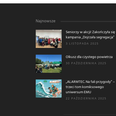
Najnowsze
Seniorzy w akcji! Zakończyła się
kampania „Dojrzała segregacja”
3 LISTOPADA 2025
Olkusz dla czystego powietrza
30 PAŹDZIERNIKA 2025
„ALARMTEC. Na fali przygody” –
trzeci tom komiksowego
uniwersum EMU
22 PAŹDZIERNIKA 2025