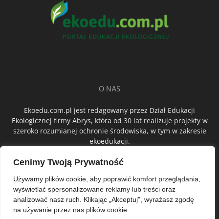
O NAS
Ekoedu.com.pl jest redagowany przez Dział Edukacji
Ekologicznej firmy Abrys, która od 30 lat realizuje projekty w
szeroko rozumianej ochronie środowiska, w tym w zakresie
ekoedukacji.
Cenimy Twoją Prywatność
ŚLEDŹ NAS
Używamy plików cookie, aby poprawić komfort przeglądania,
wyświetlać spersonalizowane reklamy lub treści oraz
analizować nasz ruch. Klikając „Akceptuj”, wyrażasz zgodę
na używanie przez nas plików cookie.