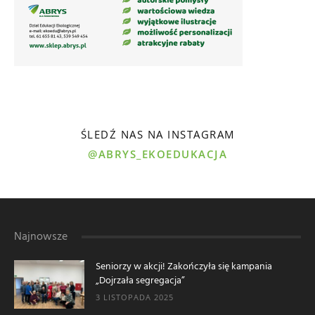
ŚLEDŹ NAS NA INSTAGRAM
@ABRYS_EKOEDUKACJA
Najnowsze
Seniorzy w akcji! Zakończyła się kampania
„Dojrzała segregacja”
3 LISTOPADA 2025