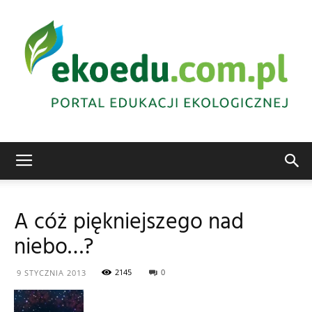
Edukacja
A cóż piękniejszego nad
niebo…?
ekologiczna
2145
0
9 STYCZNIA 2013
Abrys