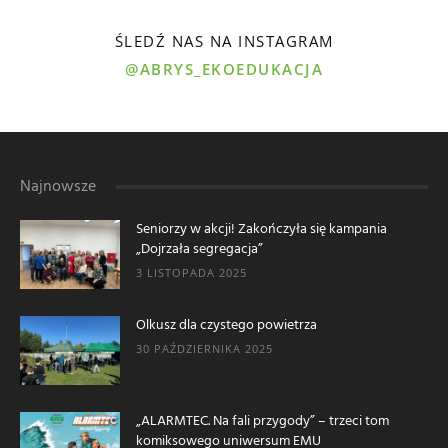
ŚLEDŹ NAS NA INSTAGRAM
@ABRYS_EKOEDUKACJA
Najnowsze
Seniorzy w akcji! Zakończyła się kampania
„Dojrzała segregacja”
3 LISTOPADA 2025
Olkusz dla czystego powietrza
30 PAŹDZIERNIKA 2025
„ALARMTEC. Na fali przygody” – trzeci tom
komiksowego uniwersum EMU