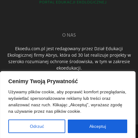
O NAS
Ekoedu.com.pl jest redagowany przez Dział Edukacji
Ekologicznej firmy Abrys, która od 30 lat realizuje projekty w
szeroko rozumianej ochronie środowiska, w tym w zakresie
ekoedukacji.
Cenimy Twoją Prywatność
ŚLEDŹ NAS
Używamy plików cookie, aby poprawić komfort przeglądania,
wyświetlać spersonalizowane reklamy lub treści oraz
analizować nasz ruch. Klikając „Akceptuj”, wyrażasz zgodę
na używanie przez nas plików cookie.
Odrzuć
Akceptuj
© Abrys Sp. z o.o.