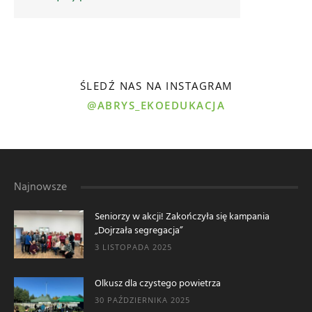
ŚLEDŹ NAS NA INSTAGRAM
@ABRYS_EKOEDUKACJA
Najnowsze
Seniorzy w akcji! Zakończyła się kampania
„Dojrzała segregacja”
3 LISTOPADA 2025
Olkusz dla czystego powietrza
30 PAŹDZIERNIKA 2025