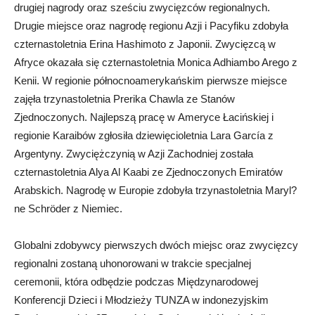
drugiej nagrody oraz sześciu zwycięzców regionalnych.
Drugie miejsce oraz nagrodę regionu Azji i Pacyfiku zdobyła
czternastoletnia Erina Hashimoto z Japonii. Zwycięzcą w
Afryce okazała się czternastoletnia Monica Adhiambo Arego z
Kenii. W regionie północnoamerykańskim pierwsze miejsce
zajęła trzynastoletnia Prerika Chawla ze Stanów
Zjednoczonych. Najlepszą pracę w Ameryce Łacińskiej i
regionie Karaibów zgłosiła dziewięcioletnia Lara García z
Argentyny. Zwyciężczynią w Azji Zachodniej została
czternastoletnia Alya Al Kaabi ze Zjednoczonych Emiratów
Arabskich. Nagrodę w Europie zdobyła trzynastoletnia Maryl?
ne Schröder z Niemiec.
Globalni zdobywcy pierwszych dwóch miejsc oraz zwycięzcy
regionalni zostaną uhonorowani w trakcie specjalnej
ceremonii, która odbędzie podczas Międzynarodowej
Konferencji Dzieci i Młodzieży TUNZA w indonezyjskim