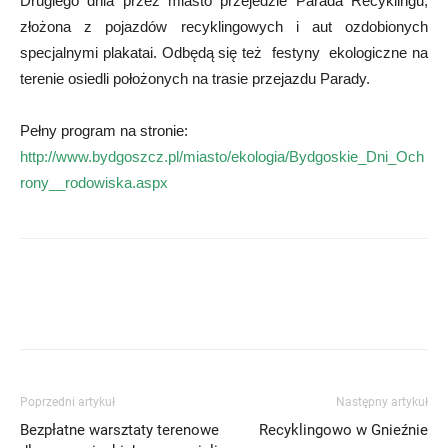
Drugiego dnia przez miasto przejedzie Parada Recyklingu,
złożona z pojazdów recyklingowych i aut ozdobionych
specjalnymi plakatai. Odbędą się też festyny ekologiczne na
terenie osiedli położonych na trasie przejazdu Parady.
Pełny program na stronie:
http://www.bydgoszcz.pl/miasto/ekologia/Bydgoskie_Dni_Och
rony__rodowiska.aspx
Poprzedni artykuł
Następny artykuł
Bezpłatne warsztaty terenowe
Recyklingowo w Gnieźnie