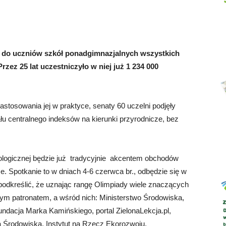
 do uczniów szkół ponadgimnazjalnych wszystkich
Abrys
zez 25 lat uczestniczyło w niej już 1 234 000
stosowania jej w praktyce, senaty 60 uczelni podjęły
ału centralnego indeksów na kierunki przyrodnicze, bez
ologicznej będzie już tradycyjnie akcentem obchodów
 Spotkanie to w dniach 4-6 czerwca br., odbędzie się w
podkreślić, że uznając rangę Olimpiady wiele znaczących
owym patronatem, a wśród nich: Ministerstwo Środowiska,
dacja Marka Kamińskiego, portal ZielonaLekcja.pl,
a Środowiska, Instytut na Rzecz Ekorozwoju.