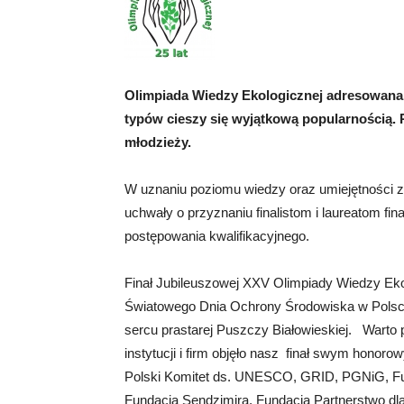
Olimpiada Wiedzy Ekologicznej adresowana
typów cieszy się wyjątkową popularnością. Pr
młodzieży.
W uznaniu poziomu wiedzy oraz umiejętności za
uchwały o przyznaniu finalistom i laureatom fin
postępowania kwalifikacyjnego.
Finał Jubileuszowej XXV Olimpiady Wiedzy Ek
Światowego Dnia Ochrony Środowiska w Polsce.
sercu prastarej Puszczy Białowieskiej. Warto 
instytucji i firm objęło nasz finał swym honor
Polski Komitet ds. UNESCO, GRID, PGNiG, Fun
Fundacja Sendzimira, Fundacja Partnerstwo dl