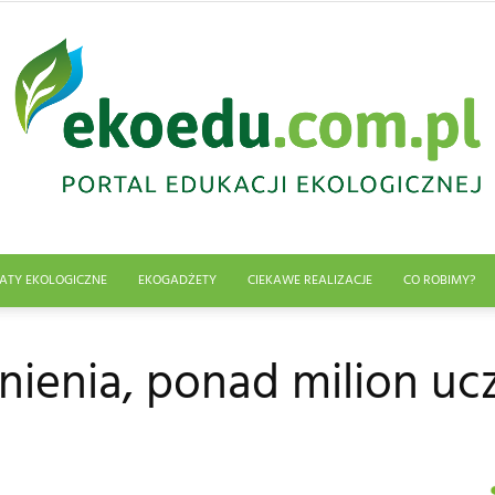
ATY EKOLOGICZNE
EKOGADŻETY
CIEKAWE REALIZACJE
CO ROBIMY?
Edukacja
nienia, ponad milion uc
ekologiczna