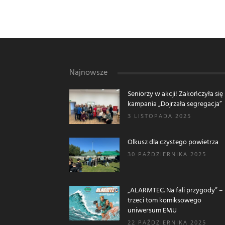
Najnowsze
Seniorzy w akcji! Zakończyła się
kampania „Dojrzała segregacja”
3 LISTOPADA 2025
Olkusz dla czystego powietrza
30 PAŹDZIERNIKA 2025
„ALARMTEC. Na fali przygody” –
trzeci tom komiksowego
uniwersum EMU
22 PAŹDZIERNIKA 2025