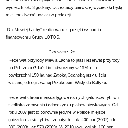
wycieczki ok. 3 godziny. Uczestnicy pierwszej wycieczki będą
mieli możliwość udziału w prelekcji.
„Dni Mewiej Łachy” realizowane są dzięki wsparciu
finansowemu Grupy LOTOS.
Czy wiesz, że…
Rezerwat przyrody Mewia Łacha to ptasi rezerwat przyrody
na Pobrzeżu Gdańskim, utworzony w 1991 r., o
powierzchni 150 ha nad Zatoką Gdańską przy ujściu
wiślanej odnogi zwanej Przekopem Wisły do Bałtyku.
Rezerwat chroni miejsca lęgowe różnych gatunków rybitw i
siedliska żerowania i odpoczynku ptaków siewkowych. Od
roku 2007 jest to ponownie jedyne w Polsce miejsce
gnieżdżenia się rybitw czubatych – ok. 400 par (2007), ok.
300 (2008) i aż 570 (2009). W 2010 roku lęgi ok. 100 par