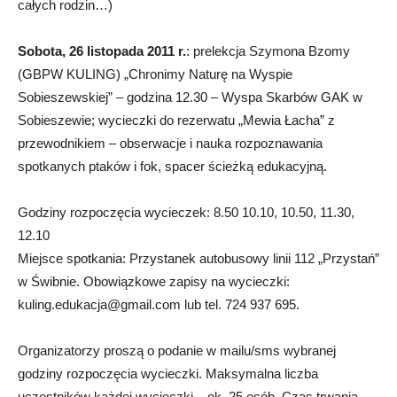
całych rodzin…)
Sobota, 26 listopada 2011 r.
: prelekcja Szymona Bzomy
(GBPW KULING) „Chronimy Naturę na Wyspie
Sobieszewskiej” – godzina 12.30 – Wyspa Skarbów GAK w
Sobieszewie; wycieczki do rezerwatu „Mewia Łacha” z
przewodnikiem – obserwacje i nauka rozpoznawania
spotkanych ptaków i fok, spacer ścieżką edukacyjną.
Godziny rozpoczęcia wycieczek: 8.50 10.10, 10.50, 11.30,
12.10
Miejsce spotkania: Przystanek autobusowy linii 112 „Przystań”
w Świbnie. Obowiązkowe zapisy na wycieczki:
kuling.edukacja@gmail.com
lub tel. 724 937 695.
Organizatorzy proszą o podanie w mailu/sms wybranej
godziny rozpoczęcia wycieczki. Maksymalna liczba
uczestników każdej wycieczki – ok. 25 osób. Czas trwania