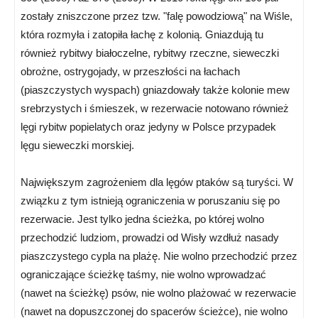
zostały zniszczone przez tzw. "falę powodziową" na Wiśle,
która rozmyła i zatopiła łachę z kolonią. Gniazdują tu
również rybitwy białoczelne, rybitwy rzeczne, sieweczki
obrożne, ostrygojady, w przeszłości na łachach
(piaszczystych wyspach) gniazdowały także kolonie mew
srebrzystych i śmieszek, w rezerwacie notowano również
lęgi rybitw popielatych oraz jedyny w Polsce przypadek
lęgu sieweczki morskiej.
Największym zagrożeniem dla lęgów ptaków są turyści. W
związku z tym istnieją ograniczenia w poruszaniu się po
rezerwacie. Jest tylko jedna ścieżka, po której wolno
przechodzić ludziom, prowadzi od Wisły wzdłuż nasady
piaszczystego cypla na plażę. Nie wolno przechodzić przez
ograniczające ścieżkę taśmy, nie wolno wprowadzać
(nawet na ścieżkę) psów, nie wolno plażować w rezerwacie
(nawet na dopuszczonej do spacerów ścieżce), nie wolno