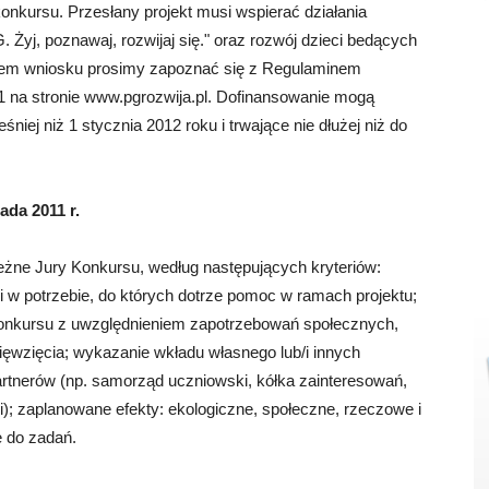
nkursu. Przesłany projekt musi wspierać działania
Żyj, poznawaj, rozwijaj się." oraz rozwój dzieci bedących
eniem wniosku prosimy zapoznać się z Regulaminem
 na stronie www.pgrozwija.pl. Dofinansowanie mogą
niej niż 1 stycznia 2012 roku i trwające nie dłużej niż do
ada 2011 r.
eżne Jury Konkursu, według następujących kryteriów:
i w potrzebie, do których dotrze pomoc w ramach projektu;
konkursu z uwzględnieniem zapotrzebowań społecznych,
ięwzięcia; wykazanie wkładu własnego lub/i innych
rtnerów (np. samorząd uczniowski, kółka zainteresowań,
nni); zaplanowane efekty: ekologiczne, społeczne, rzeczowe i
e do zadań.