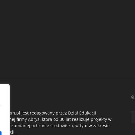
AS
Ś
,
du.com.pl jest redagowany przez Dział Edukacji
ogicznej firmy Abrys, która od 30 lat realizuje projekty w
oko rozumianej ochronie środowiska, w tym w zakresie
dukacji.