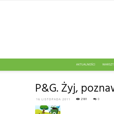
AKTUALNOŚCI
WARSZT
P&G. Żyj, poznaw
2181
0
16 LISTOPADA 2011