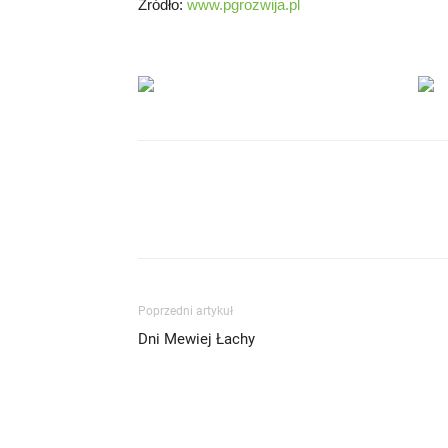
Źródło:
www.pgrozwija.pl
Poprzedni artykuł
Dni Mewiej Łachy