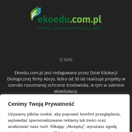
O NAS
Ekoedu.com.pl jest redagowany przez Dział Edukacji
Ekologicznej firmy Abrys, która od 30 lat realizuje projekty w
szeroko rozumianej ochronie środowiska, w tym w zakresie
ekoedukacji.
Cenimy Twoją Prywatność
ŚLEDŹ NAS
Używamy plików cookie, aby poprawić komfort przeglądania,
wyświetlać spersonalizowane reklamy lub treści oraz
analizować nasz ruch. Klikając „Akceptuj”, wyrażasz zgodę