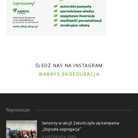
ŚLEDŹ NAS NA INSTAGRAM
@ABRYS_EKOEDUKACJA
Najnowsze
Seniorzy w akcji! Zakończyła się kampania
„Dojrzała segregacja”
3 LISTOPADA 2025