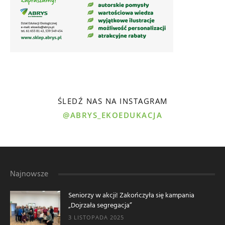
ŚLEDŹ NAS NA INSTAGRAM
@ABRYS_EKOEDUKACJA
Najnowsze
Seniorzy w akcji! Zakończyła się kampania
„Dojrzała segregacja”
3 LISTOPADA 2025