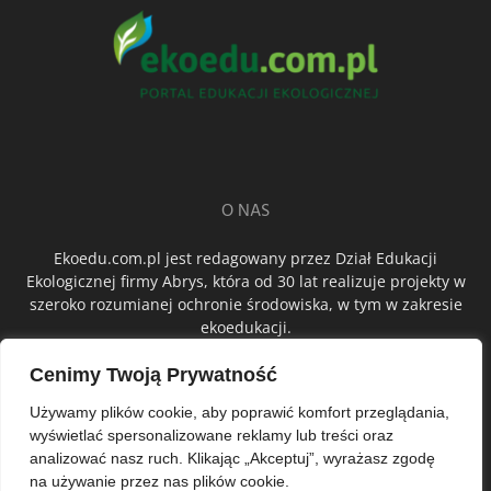
O NAS
Ekoedu.com.pl jest redagowany przez Dział Edukacji
Ekologicznej firmy Abrys, która od 30 lat realizuje projekty w
szeroko rozumianej ochronie środowiska, w tym w zakresie
ekoedukacji.
Cenimy Twoją Prywatność
ŚLEDŹ NAS
Używamy plików cookie, aby poprawić komfort przeglądania,
wyświetlać spersonalizowane reklamy lub treści oraz
analizować nasz ruch. Klikając „Akceptuj”, wyrażasz zgodę
na używanie przez nas plików cookie.