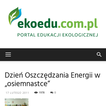
Edukacja
Dzień Oszczędzania Energii w
„osiemnastce”
ekologiczna
1978
0
17 LUTEGO 2011
Abrys