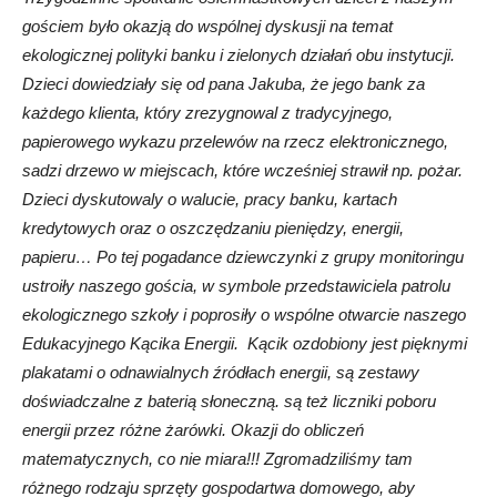
gościem było okazją do wspólnej dyskusji na temat
ekologicznej polityki banku i zielonych działań obu instytucji.
Dzieci dowiedziały się od pana Jakuba, że jego bank za
każdego klienta, który zrezygnowal z tradycyjnego,
papierowego wykazu przelewów na rzecz elektronicznego,
sadzi drzewo w miejscach, które wcześniej strawił np. pożar.
Dzieci dyskutowaly o walucie, pracy banku, kartach
kredytowych oraz o oszczędzaniu pieniędzy, energii,
papieru… Po tej pogadance dziewczynki z grupy monitoringu
ustroiły naszego gościa, w symbole przedstawiciela patrolu
ekologicznego szkoły i poprosiły o wspólne otwarcie naszego
Edukacyjnego Kącika Energii. Kącik ozdobiony jest pięknymi
plakatami o odnawialnych źródłach energii, są zestawy
doświadczalne z baterią słoneczną. są też liczniki poboru
energii przez różne żarówki. Okazji do obliczeń
matematycznych, co nie miara!!! Zgromadziliśmy tam
różnego rodzaju sprzęty gospodartwa domowego, aby