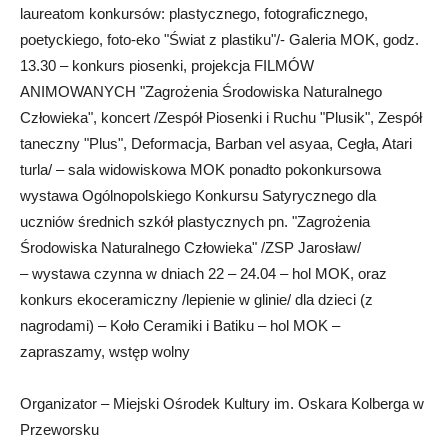
laureatom konkursów: plastycznego, fotograficznego,
poetyckiego, foto-eko "Świat z plastiku"/- Galeria MOK, godz.
13.30 – konkurs piosenki, projekcja FILMÓW
ANIMOWANYCH "Zagrożenia Środowiska Naturalnego
Człowieka", koncert /Zespół Piosenki i Ruchu "Plusik", Zespół
taneczny "Plus", Deformacja, Barban vel asyaa, Cegła, Atari
turla/ – sala widowiskowa MOK ponadto pokonkursowa
wystawa Ogólnopolskiego Konkursu Satyrycznego dla
uczniów średnich szkół plastycznych pn. "Zagrożenia
Środowiska Naturalnego Człowieka" /ZSP Jarosław/
– wystawa czynna w dniach 22 – 24.04 – hol MOK, oraz
konkurs ekoceramiczny /lepienie w glinie/ dla dzieci (z
nagrodami) – Koło Ceramiki i Batiku – hol MOK –
zapraszamy, wstęp wolny
Organizator – Miejski Ośrodek Kultury im. Oskara Kolberga w
Przeworsku