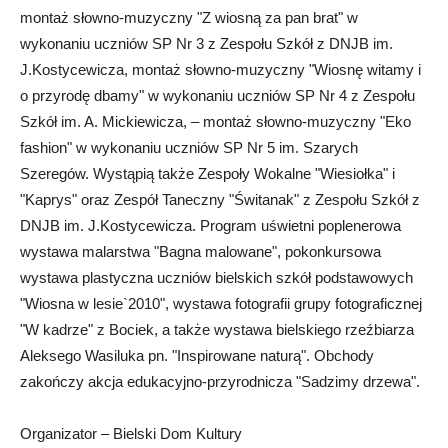
montaż słowno-muzyczny "Z wiosną za pan brat" w
wykonaniu uczniów SP Nr 3 z Zespołu Szkół z DNJB im.
J.Kostycewicza, montaż słowno-muzyczny "Wiosnę witamy i
o przyrodę dbamy" w wykonaniu uczniów SP Nr 4 z Zespołu
Szkół im. A. Mickiewicza, – montaż słowno-muzyczny "Eko
fashion" w wykonaniu uczniów SP Nr 5 im. Szarych
Szeregów. Wystąpią także Zespoły Wokalne "Wiesiołka" i
"Kaprys" oraz Zespół Taneczny "Świtanak" z Zespołu Szkół z
DNJB im. J.Kostycewicza. Program uświetni poplenerowa
wystawa malarstwa "Bagna malowane", pokonkursowa
wystawa plastyczna uczniów bielskich szkół podstawowych
"Wiosna w lesie`2010", wystawa fotografii grupy fotograficznej
"W kadrze" z Bociek, a także wystawa bielskiego rzeźbiarza
Aleksego Wasiluka pn. "Inspirowane naturą". Obchody
zakończy akcja edukacyjno-przyrodnicza "Sadzimy drzewa".
Organizator – Bielski Dom Kultury