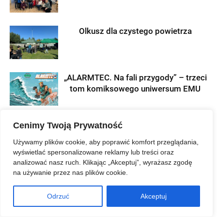
Olkusz dla czystego powietrza
„ALARMTEC. Na fali przygody” – trzeci
tom komiksowego uniwersum EMU
Cenimy Twoją Prywatność
Używamy plików cookie, aby poprawić komfort przeglądania,
wyświetlać spersonalizowane reklamy lub treści oraz
ZOSTAW ODPOWIEDŹ
analizować nasz ruch. Klikając „Akceptuj”, wyrażasz zgodę
na używanie przez nas plików cookie.
Odrzuć
Akceptuj