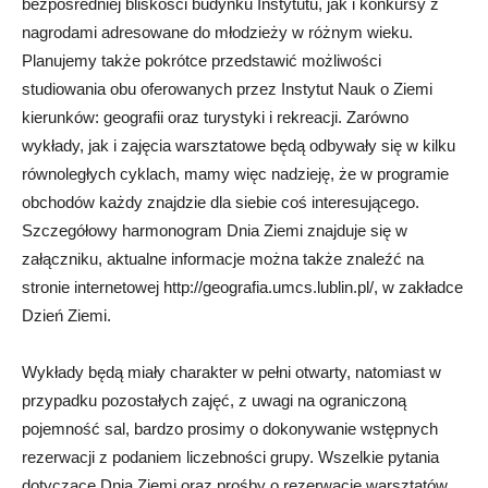
bezpośredniej bliskości budynku Instytutu, jak i konkursy z
nagrodami adresowane do młodzieży w różnym wieku.
Planujemy także pokrótce przedstawić możliwości
studiowania obu oferowanych przez Instytut Nauk o Ziemi
kierunków: geografii oraz turystyki i rekreacji. Zarówno
wykłady, jak i zajęcia warsztatowe będą odbywały się w kilku
równoległych cyklach, mamy więc nadzieję, że w programie
obchodów każdy znajdzie dla siebie coś interesującego.
Szczegółowy harmonogram Dnia Ziemi znajduje się w
załączniku, aktualne informacje można także znaleźć na
stronie internetowej http://geografia.umcs.lublin.pl/, w zakładce
Dzień Ziemi.
Wykłady będą miały charakter w pełni otwarty, natomiast w
przypadku pozostałych zajęć, z uwagi na ograniczoną
pojemność sal, bardzo prosimy o dokonywanie wstępnych
rezerwacji z podaniem liczebności grupy. Wszelkie pytania
dotyczące Dnia Ziemi oraz prośby o rezerwacje warsztatów