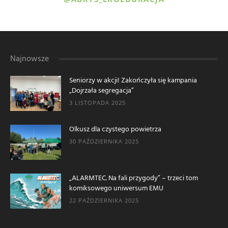
Najnowsze
Seniorzy w akcji! Zakończyła się kampania
„Dojrzała segregacja”
3 LISTOPADA 2025
Olkusz dla czystego powietrza
30 PAŹDZIERNIKA 2025
„ALARMTEC. Na fali przygody” – trzeci tom
komiksowego uniwersum EMU
22 PAŹDZIERNIKA 2025