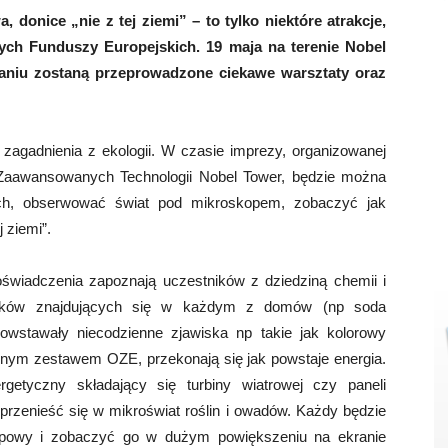
 donice „nie z tej ziemi” – to tylko niektóre atrakcje,
tych Funduszy Europejskich.
19 maja
na terenie Nobel
naniu
zostaną przeprowadzone ciekawe warsztaty oraz
agadnienia z ekologii. W czasie imprezy, organizowanej
Zaawansowanych Technologii Nobel Tower, będzie można
ch, obserwować świat pod mikroskopem, zobaczyć jak
 ziemi”.
świadczenia zapoznają uczestników z dziedziną chemii i
adników znajdujących się w każdym z domów (np soda
owstawały niecodzienne zjawiska np takie jak kolorowy
jnym zestawem OZE, przekonają się jak powstaje energia.
tyczny składający się turbiny wiatrowej czy paneli
 przenieść się w mikroświat roślin i owadów. Każdy będzie
opowy i zobaczyć go w dużym powiększeniu na ekranie