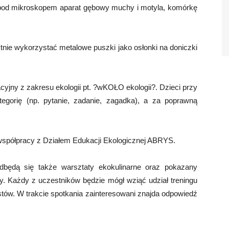
 pod mikroskopem aparat gębowy muchy i motyla, komórkę
ytnie wykorzystać metalowe puszki jako osłonki na doniczki
yjny z zakresu ekologii pt. ?wKOŁO ekologii?. Dzieci przy
egorię (np. pytanie, zadanie, zagadka), a za poprawną
współpracy z Działem Edukacji Ekologicznej ABRYS.
ą się także warsztaty ekokulinarne oraz pokazany
ry. Każdy z uczestników będzie mógł wziąć udział treningu
stów. W trakcie spotkania zainteresowani znajda odpowiedź