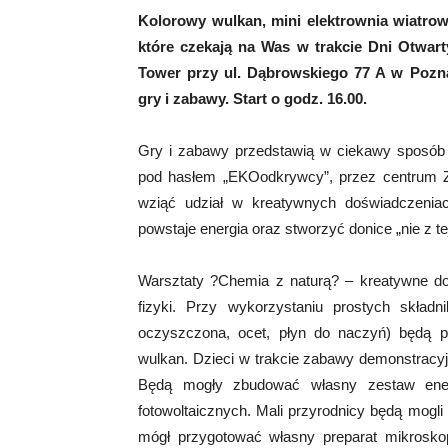
Kolorowy wulkan, mini elektrownia wiatrowa,
które czekają na Was w trakcie Dni Otwar
Tower przy ul. Dąbrowskiego 77 A w Poz
gry i zabawy. Start o godz. 16.00.
Gry i zabawy przedstawią w ciekawy sposób z
pod hasłem „EKOodkrywcy”, przez centrum 
wziąć udział w kreatywnych doświadczenia
powstaje energia oraz stworzyć donice „nie z tej
Warsztaty ?Chemia z naturą? – kreatywne do
fizyki. Przy wykorzystaniu prostych skł
oczyszczona, ocet, płyn do naczyń) będą p
wulkan. Dzieci w trakcie zabawy demonstracy
Będą mogły zbudować własny zestaw energe
fotowoltaicznych. Mali przyrodnicy będą mogli
mógł przygotować własny preparat mikrosk