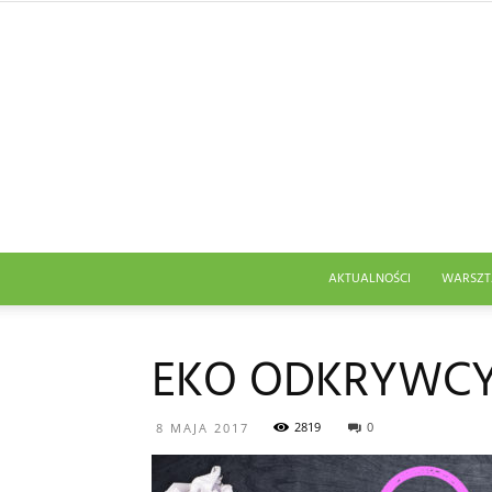
AKTUALNOŚCI
WARSZT
EKO ODKRYWCY 
2819
0
8 MAJA 2017