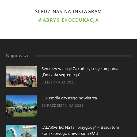
ŚLEDŹ NAS NA INSTAGRAM
@ABRYS_EKOEDUKACJA
Najnowsze
Seniorzy w akcji! Zakończyła się kampania
„Dojrzała segregacja”
3 LISTOPADA 2025
Olkusz dla czystego powietrza
30 PAŹDZIERNIKA 2025
„ALARMTEC. Na fali przygody” – trzeci tom
komiksowego uniwersum EMU