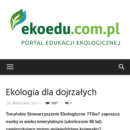
Edukacja
Ekologia dla dojrzałych
ekologiczna
2687
0
26 WRZEŚNIA 2011
Toruńskie Stowarzyszenie Ekologiczne ?Tilia? zaprasza
osoby w wieku emerytalnym (ukończone 60 lat)
Abrys
zamieszkujące tereny województwa kujawsko?