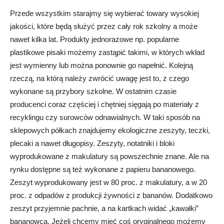
Przede wszystkim starajmy się wybierać towary wysokiej
jakości, które będą służyć przez cały rok szkolny a może
nawet kilka lat. Produkty jednorazowe np. popularne
plastikowe pisaki możemy zastąpić takimi, w których wkład
jest wymienny lub można ponownie go napełnić. Kolejną
rzeczą, na którą należy zwrócić uwagę jest to, z czego
wykonane są przybory szkolne. W ostatnim czasie
producenci coraz częściej i chętniej sięgają po materiały z
recyklingu czy surowców odnawialnych. W taki sposób na
sklepowych półkach znajdujemy ekologiczne zeszyty, teczki,
plecaki a nawet długopisy. Zeszyty, notatniki i bloki
wyprodukowane z makulatury są powszechnie znane. Ale na
rynku dostępne są też wykonane z papieru bananowego.
Zeszyt wyprodukowany jest w 80 proc. z makulatury, a w 20
proc. z odpadów z produkcji żywności z bananów. Dodatkowo
zeszyt przyjemnie pachnie, a na kartkach widać „kawałki”
bananowca. Jeżeli chcemy mieć coś oryginalnego możemy