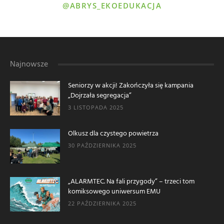
@ABRYS_EKOEDUKACJA
Najnowsze
Seniorzy w akcji! Zakończyła się kampania
„Dojrzała segregacja”
3 LISTOPADA 2025
Olkusz dla czystego powietrza
30 PAŹDZIERNIKA 2025
„ALARMTEC. Na fali przygody” – trzeci tom
komiksowego uniwersum EMU
22 PAŹDZIERNIKA 2025