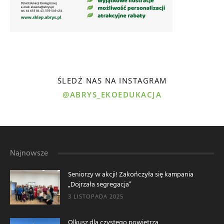
ŚLEDŹ NAS NA INSTAGRAM
@ABRYS_EKOEDUKACJA
Najnowsze
Seniorzy w akcji! Zakończyła się kampania
„Dojrzała segregacja”
3 LISTOPADA 2025
Olkusz dla czystego powietrza