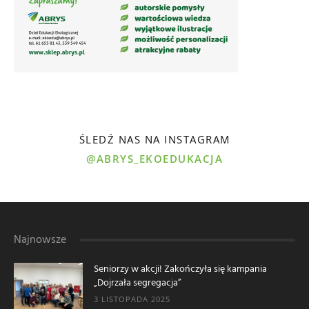
ŚLEDŹ NAS NA INSTAGRAM
@ABRYS_EKOEDUKACJA
Najnowsze
Seniorzy w akcji! Zakończyła się kampania
„Dojrzała segregacja”
3 LISTOPADA 2025