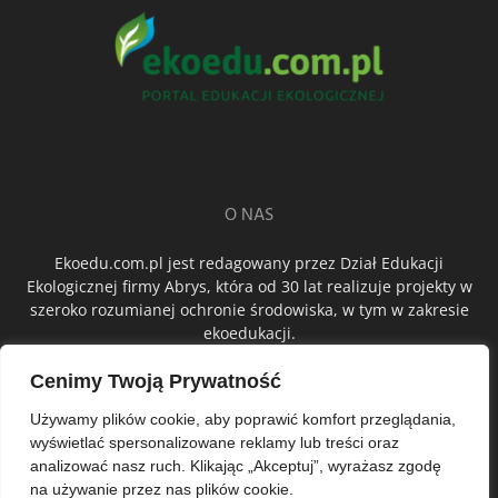
O NAS
Ekoedu.com.pl jest redagowany przez Dział Edukacji
Ekologicznej firmy Abrys, która od 30 lat realizuje projekty w
szeroko rozumianej ochronie środowiska, w tym w zakresie
ekoedukacji.
Cenimy Twoją Prywatność
ŚLEDŹ NAS
Używamy plików cookie, aby poprawić komfort przeglądania,
wyświetlać spersonalizowane reklamy lub treści oraz
analizować nasz ruch. Klikając „Akceptuj”, wyrażasz zgodę
na używanie przez nas plików cookie.