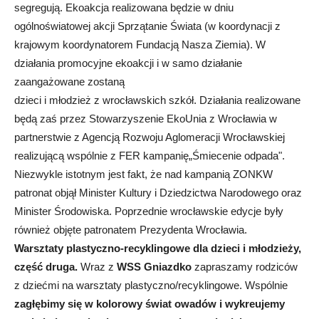
segregują. Ekoakcja realizowana będzie w dniu
ogólnoświatowej akcji Sprzątanie Świata (w koordynacji z
krajowym koordynatorem Fundacją Nasza Ziemia). W
działania promocyjne ekoakcji i w samo działanie
zaangażowane zostaną
dzieci i młodzież z wrocławskich szkół. Działania realizowane
będą zaś przez Stowarzyszenie EkoUnia z Wrocławia w
partnerstwie z Agencją Rozwoju Aglomeracji Wrocławskiej
realizującą wspólnie z FER kampanię„Śmiecenie odpada".
Niezwykle istotnym jest fakt, że nad kampanią ZONKW
patronat objął Minister Kultury i Dziedzictwa Narodowego oraz
Minister Środowiska. Poprzednie wrocławskie edycje były
również objęte patronatem Prezydenta Wrocławia.
Warsztaty plastyczno-recyklingowe dla dzieci i młodzieży,
część druga.
Wraz z
WSS Gniazdko
zapraszamy rodziców
z dziećmi na warsztaty plastyczno/recyklingowe. Wspólnie
zagłębimy się w kolorowy świat owadów i wykreujemy