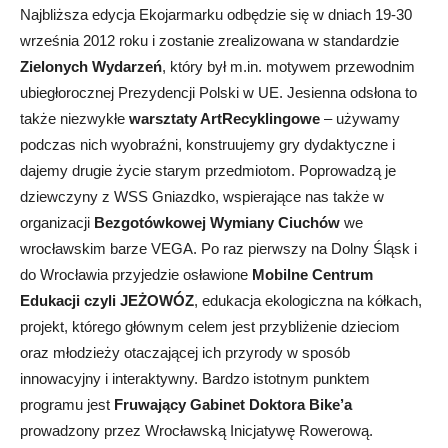
Najbliższa edycja Ekojarmarku odbędzie się w dniach 19-30
września 2012 roku i zostanie zrealizowana w standardzie
Zielonych Wydarzeń
, który był m.in. motywem przewodnim
ubiegłorocznej Prezydencji Polski w UE. Jesienna odsłona to
także niezwykłe
warsztaty ArtRecyklingowe
– używamy
podczas nich wyobraźni, konstruujemy gry dydaktyczne i
dajemy drugie życie starym przedmiotom. Poprowadzą je
dziewczyny z WSS Gniazdko, wspierające nas także w
organizacji
Bezgotówkowej Wymiany Ciuchów
we
wrocławskim barze VEGA. Po raz pierwszy na Dolny Śląsk i
do Wrocławia przyjedzie osławione
Mobilne Centrum
Edukacji czyli JEŻOWÓZ
, edukacja ekologiczna na kółkach,
projekt, którego głównym celem jest przybliżenie dzieciom
oraz młodzieży otaczającej ich przyrody w sposób
innowacyjny i interaktywny. Bardzo istotnym punktem
programu jest
Fruwający Gabinet Doktora Bike’a
prowadzony przez Wrocławską Inicjatywę Rowerową.