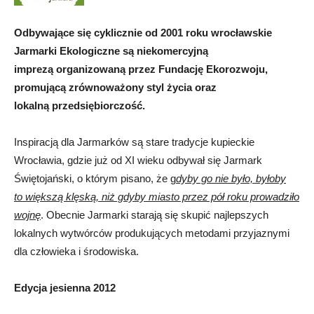
Odbywające się cyklicznie od 2001 roku wrocławskie
Jarmarki Ekologiczne są niekomercyjną
imprezą organizowaną przez Fundację Ekorozwoju,
promującą zrównoważony styl życia oraz
lokalną przedsiębiorczość.
Inspiracją dla Jarmarków są stare tradycje kupieckie
Wrocławia, gdzie już od XI wieku odbywał się Jarmark
Świętojański, o którym pisano, że g
dyby go nie było, byłoby
to większą klęską, niż gdyby miasto przez pół roku prowadziło
wojnę
. Obecnie Jarmarki starają się skupić najlepszych
lokalnych wytwórców produkujących metodami przyjaznymi
dla człowieka i środowiska.
Edycja jesienna 2012