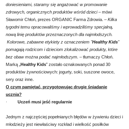
doniesieniami, staramy się angażować w promowanie
zdrowych, organicznych produktów wśród dzieci
–
mówi
Sławomir Chłoń, prezes ORGANIC Farma Zdrowia. –
Kilka
tygodni temu opracowaliśmy i wprowadziliśmy specjalną,
nową linię produktów przeznaczonych dla najmłodszych.
Kolorowe, zabawne etykiety z oznaczeniem "
Healthy Kids
"
pomagają rodzicom i dzieciom zlokalizować produkty, które
bez obaw można podać najmłodszym.
– tłumaczy Chłoń.
Marką „
Healthy Kids
” zostało oznakowanych ponad 30
produktów żywnościowych: jogurty, soki, suszone owoce,
sery oraz inne.
O czym pamiętać, przygotowując drugie śniadanie
ucznia?
·
Uczeń musi jeść regularnie
Jednym z najczęściej popełnianych błędów w żywieniu dzieci i
młodzieży jest niewłaściwy rozkład i wielkość posiłków