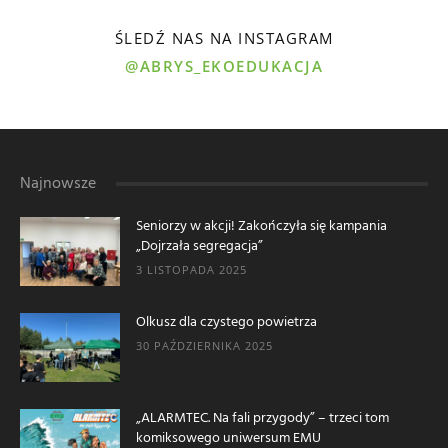
ŚLEDŹ NAS NA INSTAGRAM
@ABRYS_EKOEDUKACJA
Najnowsze
Seniorzy w akcji! Zakończyła się kampania
„Dojrzała segregacja”
3 LISTOPADA 2025
Olkusz dla czystego powietrza
30 PAŹDZIERNIKA 2025
„ALARMTEC. Na fali przygody” – trzeci tom
komiksowego uniwersum EMU