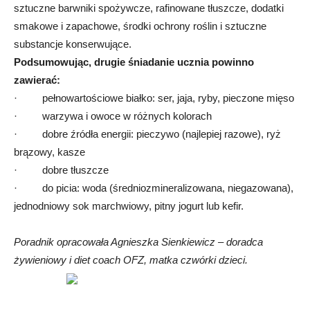
sztuczne barwniki spożywcze, rafinowane tłuszcze, dodatki
smakowe i zapachowe, środki ochrony roślin i sztuczne
substancje konserwujące.
Podsumowując, drugie śniadanie ucznia powinno
zawierać:
·
pełnowartościowe białko: ser, jaja, ryby, pieczone mięso
·
warzywa i owoce w różnych kolorach
·
dobre źródła energii: pieczywo (najlepiej razowe), ryż
brązowy, kasze
·
dobre tłuszcze
·
d
o picia: woda (średniozmineralizowana, niegazowana),
jednodniowy sok marchwiowy, pitny jogurt lub kefir.
Poradnik opracowała Agnieszka Sienkiewicz –
doradca
żywieniowy i diet coach OFZ, matka czwórki dzieci.