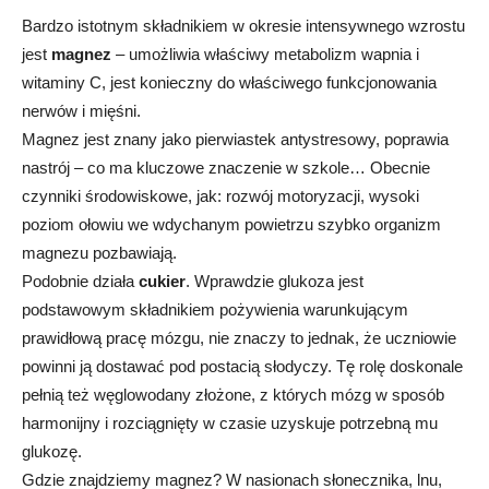
Bardzo istotnym składnikiem w okresie intensywnego wzrostu
jest
magnez
– umożliwia właściwy metabolizm wapnia i
witaminy C, jest konieczny do właściwego funkcjonowania
nerwów i mięśni.
Magnez jest znany jako pierwiastek antystresowy, poprawia
nastrój – co ma kluczowe znaczenie w szkole…
Obecnie
czynniki środowiskowe, jak: rozwój motoryzacji, wysoki
poziom ołowiu we wdychanym powietrzu szybko organizm
magnezu pozbawiają.
Podobnie działa
cukier
. Wprawdzie glukoza jest
podstawowym składnikiem pożywienia warunkującym
prawidłową pracę mózgu, nie znaczy to jednak, że uczniowie
powinni ją dostawać pod postacią słodyczy. Tę rolę doskonale
pełnią też węglowodany złożone, z których mózg w sposób
harmonijny i rozciągnięty w czasie uzyskuje potrzebną mu
glukozę.
Gdzie znajdziemy magnez? W nasionach słonecznika, lnu,