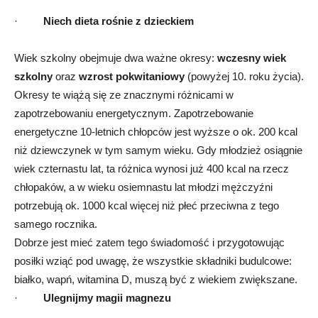
·
Niech dieta rośnie z dzieckiem
Wiek szkolny obejmuje dwa ważne okresy:
wczesny wiek
szkolny
oraz
wzrost pokwitaniowy
(powyżej 10. roku życia).
Okresy te wiążą się ze znacznymi różnicami w
zapotrzebowaniu energetycznym. Zapotrzebowanie
energetyczne 10-letnich chłopców jest wyższe o ok. 200 kcal
niż dziewczynek w tym samym wieku. Gdy młodzież osiągnie
wiek czternastu lat, ta różnica wynosi już 400 kcal na rzecz
chłopaków, a w wieku osiemnastu lat młodzi mężczyźni
potrzebują ok. 1000 kcal więcej niż płeć przeciwna z tego
samego rocznika.
Dobrze jest mieć zatem tego świadomość i przygotowując
posiłki wziąć pod uwagę, że wszystkie składniki budulcowe:
białko, wapń, witamina D, muszą być z wiekiem zwiększane.
·
Ulegnijmy magii magnezu