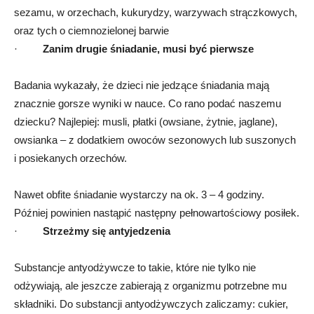
sezamu, w orzechach, kukurydzy, warzywach strączkowych,
oraz tych o ciemnozielonej barwie
·
Zanim drugie śniadanie, musi być pierwsze
Badania wykazały, że dzieci nie jedzące śniadania mają
znacznie gorsze wyniki w nauce. Co rano podać naszemu
dziecku? Najlepiej: musli, płatki (owsiane, żytnie, jaglane),
owsianka – z dodatkiem owoców sezonowych lub suszonych
i posiekanych orzechów.
Nawet obfite śniadanie wystarczy na ok. 3 – 4 godziny.
Później powinien nastąpić następny pełnowartościowy posiłek.
·
Strzeżmy się antyjedzenia
Substancje antyodżywcze to takie, które nie tylko nie
odżywiają, ale jeszcze zabierają z organizmu potrzebne mu
składniki. Do substancji antyodżywczych zaliczamy: cukier,