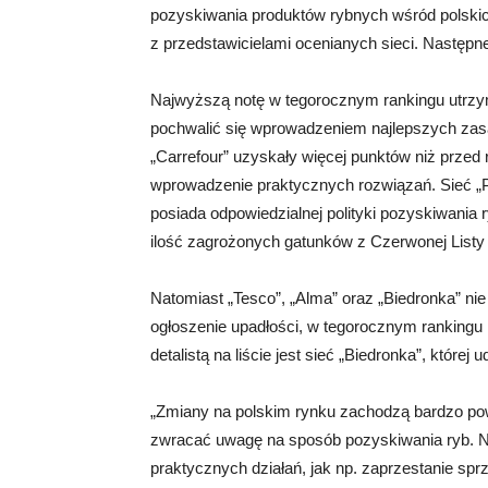
pozyskiwania produktów rybnych wśród polskic
z przedstawicielami ocenianych sieci. Następn
Najwyższą notę w tegorocznym rankingu utrzyma
pochwalić się wprowadzeniem najlepszych zasa
„Carrefour” uzyskały więcej punktów niż przed
wprowadzenie praktycznych rozwiązań. Sieć „Piot
posiada odpowiedzialnej polityki pozyskiwania
ilość zagrożonych gatunków z Czerwonej List
Natomiast „Tesco”, „Alma” oraz „Biedronka” ni
ogłoszenie upadłości, w tegorocznym rankingu
detalistą na liście jest sieć „Biedronka”, której
„Zmiany na polskim rynku zachodzą bardzo powo
zwracać uwagę na sposób pozyskiwania ryb. Ni
praktycznych działań, jak np. zaprzestanie spr