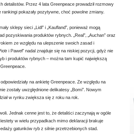
h detalistów. Przez 4 lata Greenpeace prowadził rozmowy
e rankingi pokazały pozytywne, choć powolne zmiany.
ły sklepy sieci „Lidl” i „Kaufland”, ponieważ mogą
d pozyskiwania produktów rybnych. „Real”, „Auchan” oraz
 rokiem ze względu na ulepszenie swoich zasad i
r i Paweł” nadal znajduje się na niskiej pozycji, gdyż nie
 ryb i produktów rybnych – można tam kupić największą
y Greenpeace.
e odpowiedziały na ankietę Greenpeace. Ze względu na
 nie zostały uwzględnione delikatesy „Bomi”. Nowym
 udział w rynku zwiększa się z roku na rok.
li. Jednak cenne jest to, że detaliści zaczynają w ogóle
estety w wielu przypadkach mimo deklaracji brakuje
zedaży gatunków ryb z silnie przetrzebionych stad.