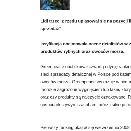
Lidl trzeci z rzędu uplasował się na pozycj
sprzedaż”.
lasyfikacja obejmowała ocenę detalistów w 
produktów rybnych oraz owoców morza.
Greenpeace opublikował czwartą edycję ranki
sieci sprzedaży detalicznej w Polsce pod kątem
owoców morza. Greenpeace wskazuje w nim m.in
morskie zagrożone wyginięciem lub takie, któ
oraz czy produkty są należycie oznakowane. R
gospodarki żywymi zasobami mórz i silnego prz
Pierwszy ranking ukazał się we wrześniu 2008 r