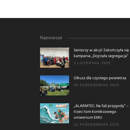
Najnowsze
Seniorzy w akcji! Zakończyła się
kampania „Dojrzała segregacja”
3 LISTOPADA 2025
Olkusz dla czystego powietrza
30 PAŹDZIERNIKA 2025
„ALARMTEC. Na fali przygody” –
trzeci tom komiksowego
uniwersum EMU
22 PAŹDZIERNIKA 2025