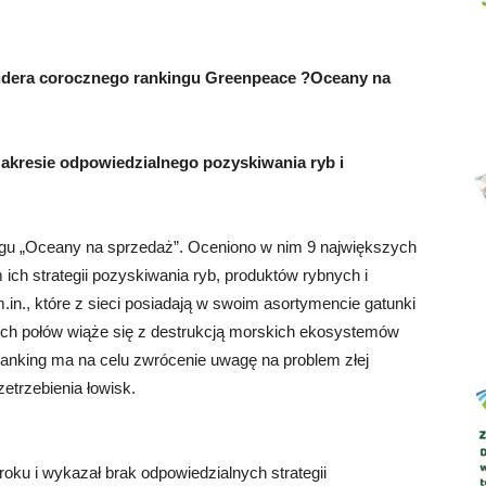
i lidera corocznego rankingu Greenpeace ?Oceany na
Abrys
zakresie odpowiedzialnego pozyskiwania ryb i
ngu „Oceany na sprzedaż”. Oceniono w nim 9 największych
 ich strategii pozyskiwania ryb, produktów rybnych i
., które z sieci posiadają w swoim asortymencie gatunki
rych połów wiąże się z destrukcją morskich ekosystemów
anking ma na celu zwrócenie uwagę na problem złej
etrzebienia łowisk.
oku i wykazał brak odpowiedzialnych strategii