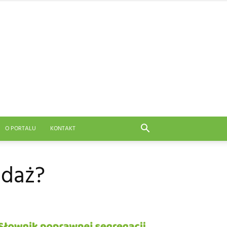
O PORTALU
KONTAKT
edaż?