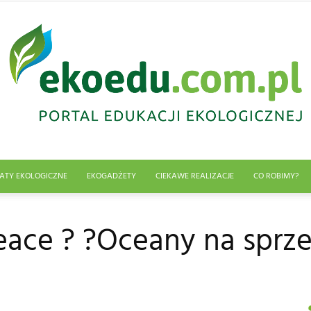
ATY EKOLOGICZNE
EKOGADŻETY
CIEKAWE REALIZACJE
CO ROBIMY?
Edukacja
ace ? ?Oceany na sprz
ekologiczna