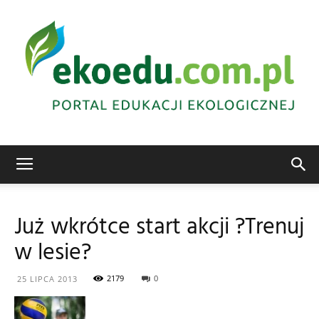
Edukacja
Już wkrótce start akcji ?Trenuj
w lesie?
ekologiczna
2179
0
25 LIPCA 2013
Abrys