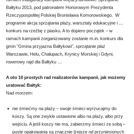
Bałtyku 2013, pod patronatem Honorowym Prezydenta
Rzeczypospolitej Polskiej Bronisława Komorowskiego. W
programie akcja sprzątania plaży, warsztaty edukacyjne i …
konkurs na rzeźbę z piasku. A to dopiero początek – w
ramach kampanii zorganizowany zostanie m.in. konkurs dla
gmin "Gmina przyjazna Bałtykowi", sprzątanie plaż
Warszawie, Helu, Chałupach, Krynicy Morskiej i Gdyni,
rowerowy rajd dla Bałtyku …
A oto 10 prostych rad realizatorów kampanii, jak możemy
uratować Bałtyk:
Nad morzem:
nie śmiećmy na plaży – swoje śmieci wyrzucajmy do
koszy. Są one zwykle ustawione albo na plaży, albo przy
wejściu. A jeśli koszy nie ma, zabierzmy śmieci ze sobą –
puste opakowania są znacznie lżejsze od przyniesionych