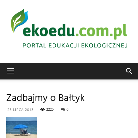
Edukacja
Zadbajmy o Bałtyk
ekologiczna
2225
0
25 LIPCA 2013
Abrys