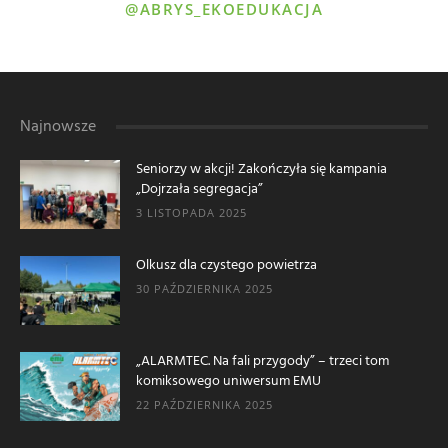
@ABRYS_EKOEDUKACJA
Najnowsze
Seniorzy w akcji! Zakończyła się kampania
„Dojrzała segregacja”
3 LISTOPADA 2025
Olkusz dla czystego powietrza
30 PAŹDZIERNIKA 2025
„ALARMTEC. Na fali przygody” – trzeci tom
komiksowego uniwersum EMU
22 PAŹDZIERNIKA 2025