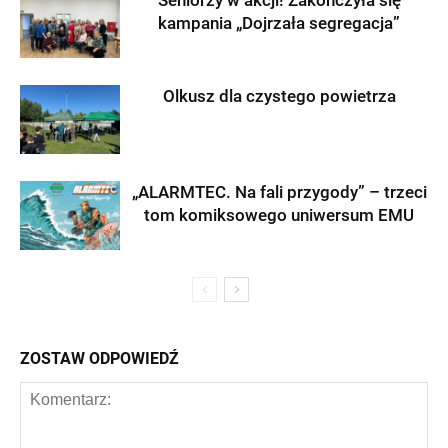
Seniorzy w akcji! Zakończyła się
kampania „Dojrzała segregacja”
Olkusz dla czystego powietrza
„ALARMTEC. Na fali przygody” – trzeci
tom komiksowego uniwersum EMU
ZOSTAW ODPOWIEDŹ