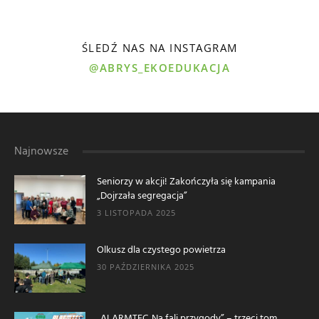
ŚLEDŹ NAS NA INSTAGRAM
@ABRYS_EKOEDUKACJA
Najnowsze
Seniorzy w akcji! Zakończyła się kampania
„Dojrzała segregacja”
3 LISTOPADA 2025
Olkusz dla czystego powietrza
30 PAŹDZIERNIKA 2025
„ALARMTEC. Na fali przygody” – trzeci tom