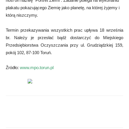
nosi on nazwę "Portret Ziemi". Zadanie polega na wykonaniu
plakatu pokazującego Ziemię jako planetę, na której żyjemy i
którą niszczymy.
Termin przekazywania wszystkich prac upływa 18 września
br. Należy je przesłać bądź dostarczyć do Miejskiego
Przedsiębiorstwa Oczyszczania przy ul. Grudziądzkiej 159,
pokój 102, 87-100 Toruń.
Źródło:
www.mpo.torun.pl