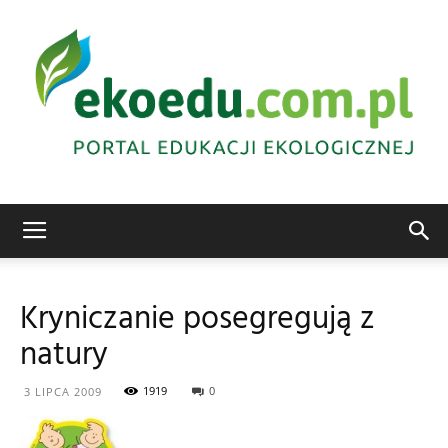
Edukacja
Kryniczanie posegregują z
natury
ekologiczna
1919
0
3 LIPCA 2009
Abrys