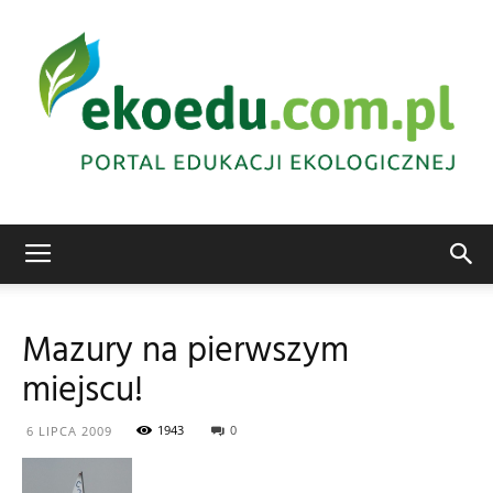
Edukacja
Mazury na pierwszym
miejscu!
ekologiczna
1943
0
6 LIPCA 2009
Abrys