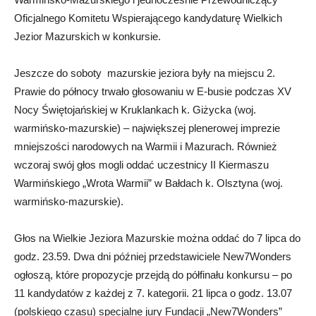
Oficjalnego Komitetu Wspierającego kandydaturę Wielkich
Jezior Mazurskich w konkursie.
Jeszcze do soboty mazurskie jeziora były na miejscu 2.
Prawie do północy trwało głosowaniu w E-busie podczas XV
Nocy Świętojańskiej w Kruklankach k. Giżycka (woj.
warmińsko-mazurskie) – największej plenerowej imprezie
mniejszości narodowych na Warmii i Mazurach. Również
wczoraj swój głos mogli oddać uczestnicy II Kiermaszu
Warmińskiego „Wrota Warmii” w Bałdach k. Olsztyna (woj.
warmińsko-mazurskie).
Głos na Wielkie Jeziora Mazurskie można oddać do 7 lipca do
godz. 23.59. Dwa dni później przedstawiciele New7Wonders
ogłoszą, które propozycje przejdą do półfinału konkursu – po
11 kandydatów z każdej z 7. kategorii. 21 lipca o godz. 13.07
(polskiego czasu) specjalne jury Fundacji „New7Wonders”