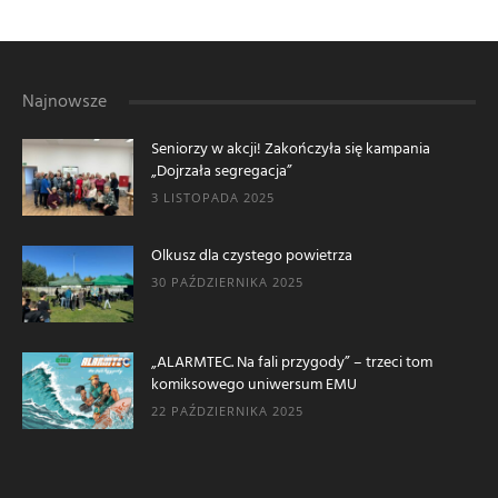
Najnowsze
Seniorzy w akcji! Zakończyła się kampania
„Dojrzała segregacja”
3 LISTOPADA 2025
Olkusz dla czystego powietrza
30 PAŹDZIERNIKA 2025
„ALARMTEC. Na fali przygody” – trzeci tom
komiksowego uniwersum EMU
22 PAŹDZIERNIKA 2025