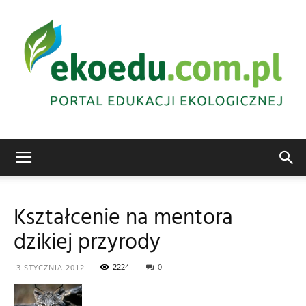
Edukacja
Kształcenie na mentora
dzikiej przyrody
ekologiczna
2224
0
3 STYCZNIA 2012
Abrys