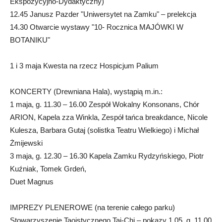
Ekspozycyjno-Dydaktyczny)
12.45 Janusz Pazder "Uniwersytet na Zamku" – prelekcja
14.30 Otwarcie wystawy "10- Rocznica MAJÓWKI W
BOTANIKU"
1 i 3 maja Kwesta na rzecz Hospicjum Palium
KONCERTY (Drewniana Hala), wystąpią m.in.:
1 maja, g. 11.30 – 16.00 Zespół Wokalny Konsonans, Chór
ARION, Kapela zza Winkla, Zespół tańca breakdance, Nicole
Kulesza, Barbara Gutaj (solistka Teatru Wielkiego) i Michał
Żmijewski
3 maja, g. 12.30 – 16.30 Kapela Zamku Rydzyńskiego, Piotr
Kuźniak, Tomek Grdeń,
Duet Magnus
IMPREZY PLENEROWE (na terenie całego parku)
Stowarzyszenie Taoistycznego Tai-Chi – pokazy 1.05, g. 11.00