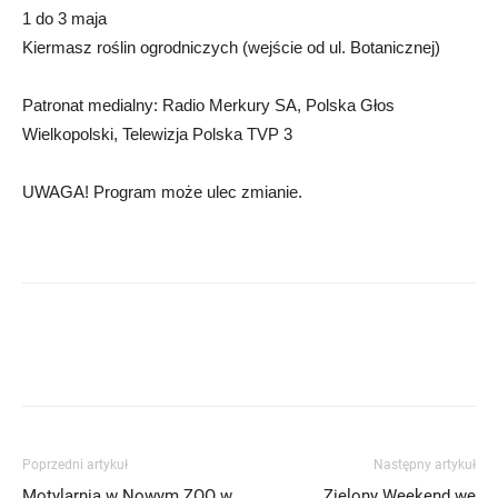
1 do 3 maja
Kiermasz roślin ogrodniczych (wejście od ul. Botanicznej)
Patronat medialny: Radio Merkury SA, Polska Głos
Wielkopolski, Telewizja Polska TVP 3
UWAGA! Program może ulec zmianie.
Poprzedni artykuł
Następny artykuł
Motylarnia w Nowym ZOO w
Zielony Weekend we