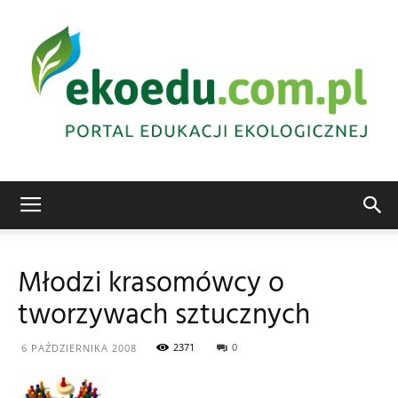
Edukacja
Młodzi krasomówcy o
tworzywach sztucznych
ekologiczna
2371
0
6 PAŹDZIERNIKA 2008
Abrys