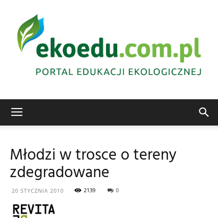
Edukacja
Młodzi w trosce o tereny
zdegradowane
ekologiczna
2139
0
20 STYCZNIA 2010
Abrys