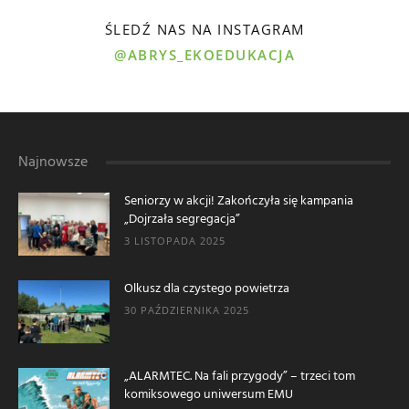
ŚLEDŹ NAS NA INSTAGRAM
@ABRYS_EKOEDUKACJA
Najnowsze
Seniorzy w akcji! Zakończyła się kampania
„Dojrzała segregacja”
3 LISTOPADA 2025
Olkusz dla czystego powietrza
30 PAŹDZIERNIKA 2025
„ALARMTEC. Na fali przygody” – trzeci tom
komiksowego uniwersum EMU