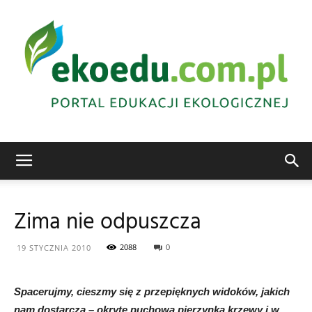
Edukacja
Zima nie odpuszcza
ekologiczna
2088
0
19 STYCZNIA 2010
Spacerujmy, cieszmy się z przepięknych widoków, jakich
Abrys
nam dostarcza – okryte puchową pierzynką krzewy i w