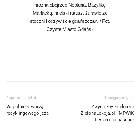
można obejrzeć Neptuna, Bazylikę
Mariacką, miejski ratusz, żurawie ze
stoczni i oczywiście gdańszczan. / Fot.
Czyste Miasto Gdańsk
Poprzedni artykuł
Następny artykuł
Wspólnie stworzą
Zwycięzcy konkursu
recyklingowego jeża
ZielonaLekcja.pl i MPWiK
Leszno na basenie