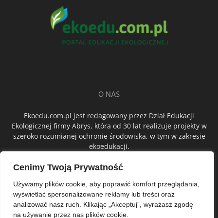
O NAS
Ekoedu.com.pl jest redagowany przez Dział Edukacji
Ekologicznej firmy Abrys, która od 30 lat realizuje projekty w
szeroko rozumianej ochronie środowiska, w tym w zakresie
ekoedukacji.
Cenimy Twoją Prywatność
ŚLEDŹ NAS
Używamy plików cookie, aby poprawić komfort przeglądania,
wyświetlać spersonalizowane reklamy lub treści oraz
analizować nasz ruch. Klikając „Akceptuj”, wyrażasz zgodę
na używanie przez nas plików cookie.