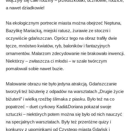
włączyły się całe rodziny – przedszkolaki, uczniowie, rodzice,
a nawet dziadkowie!
Na ekologicznym portrecie miasta można obejrzeć Neptuna,
Bazylikę Mariacką, miejski ratusz, żurawie ze stoczni i
oczywiście gdańszczan. Oprócz tego na obraz trafiły dwie
tęcze, mnóstwo kwiatów, ryb, baloników i fantazyjnych
ornamentów. Malarzom zdecydowanie nie brakowało inwencji.
Niektórzy – zwłaszcza ci młodsi – w szale twórczym
pomalowali sobie nawet buzie.
Malowanie obrazu nie było jedyna atrakcją. Gdańszczanie
tworzyli też biżuterię z odpadów na warsztatach „Drugie życie
biżuterii” i wielką rzeźbę ślimaka z piasku. Było też na co
popatrzeć – duet cyrkowy Kadi&Doriana pokazał swoje
sztuczki – niektórych potem można się było od nich nauczyć
na specjalnych warsztatach. Były też przeróżne quizy i
konkursy z upominkami od Czystego miasta Gdańsk i