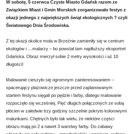
W sobotę, 5 czerwca Czyste Miasto Gdańsk razem ze
Związkiem Miast i Gmin Morskich zorganizowało festyn z
okazji jednego z największych świąt ekologicznych ? czyli
Światowego Dnia Środowiska.
Z tej okazji okolice mola w Brzeźnie zamieniły się w centrum
ekologów i …malarzy – bo powstał tam najdłuższy ekoportret
Gdańska. Obraz mierzył sobie 2 metry wysokości i aż 10
długości!
Malowanie cieszyło się ogromnym zainteresowaniem –
spacerujący plażowicze jeszcze przed zaplanowanym
startem festynu sięgali po pędzle i farby, dlatego malowanie
rozpoczęło się wcześniej. Pięć długich połączonych ze sobą
płócien w zaledwie trzy godziny szczelnie pokryto kolorowymi
malunkami. Chętnych było tak wielu, że niektóre części
obrazu mają po 2 a nawet 3 warstwy farby. Do zabawy