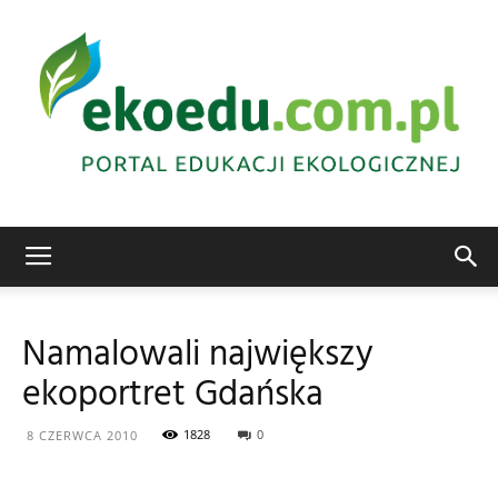
Edukacja
Namalowali największy
ekoportret Gdańska
ekologiczna
1828
0
8 CZERWCA 2010
Abrys