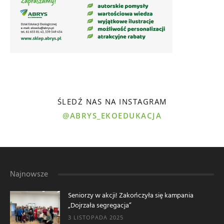
ŚLEDŹ NAS NA INSTAGRAM
@ABRYS_EKOEDUKACJA
Najnowsze
Seniorzy w akcji! Zakończyła się kampania
„Dojrzała segregacja”
3 LISTOPADA 2025