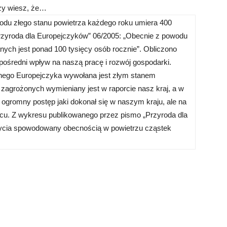
y wiesz, że…
owodu złego stanu powietrza każdego roku umiera 400
rzyroda dla Europejczyków” 06/2005: „Obecnie z powodu
ych jest ponad 100 tysięcy osób rocznie”. Obliczono
pośredni wpływ na naszą pracę i rozwój gospodarki.
ętnego Europejczyka wywołana jest złym stanem
j zagrożonych wymieniany jest w raporcie nasz kraj, a w
a ogromny postęp jaki dokonał się w naszym kraju, ale na
ońcu. Z wykresu publikowanego przez pismo „Przyroda dla
życia spowodowany obecnością w powietrzu cząstek