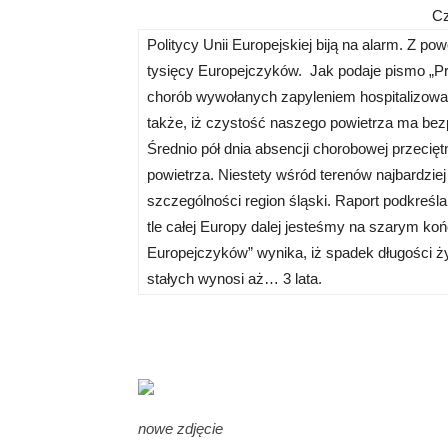
Cz
Politycy Unii Europejskiej biją na alarm. Z p
tysięcy Europejczyków. Jak podaje pismo „P
chorób wywołanych zapyleniem hospitalizowan
także, iż czystość naszego powietrza ma bez
Średnio pół dnia absencji chorobowej przeci
powietrza. Niestety wśród terenów najbardzie
szczególności region śląski. Raport podkreśl
tle całej Europy dalej jesteśmy na szarym k
Europejczyków” wynika, iż spadek długości 
stałych wynosi aż… 3 lata.
nowe zdjęcie