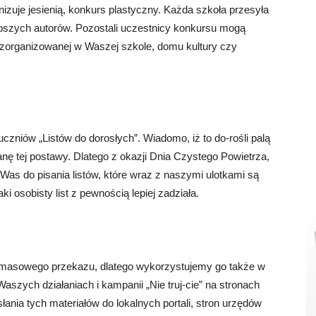
izuje jesienią, konkurs plastyczny. Każda szkoła przesyła
epszych autorów. Pozostali uczestnicy konkursu mogą
organizowanej w Waszej szkole, domu kultury czy
 uczniów „Listów do dorosłych”. Wiadomo, iż to do-rośli palą
nę tej postawy. Dlatego z okazji Dnia Czystego Powietrza,
as do pisania listów, które wraz z naszymi ulotkami są
 osobisty list z pewnością lepiej zadziała.
m masowego przekazu, dlatego wykorzystujemy go także w
aszych działaniach i kampanii „Nie truj-cie” na stronach
ania tych materiałów do lokalnych portali, stron urzędów