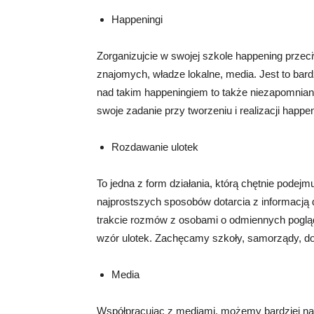
Happeningi
Zorganizujcie w swojej szkole happening przeci
znajomych, władze lokalne, media. Jest to bar
nad takim happeningiem to także niezapomnia
swoje zadanie przy tworzeniu i realizacji happe
Rozdawanie ulotek
To jedna z form działania, którą chętnie podejm
najprostszych sposobów dotarcia z informacją 
trakcie rozmów z osobami o odmiennych pogl
wzór ulotek. Zachęcamy szkoły, samorządy, d
Media
Współpracując z mediami, możemy bardziej nagł