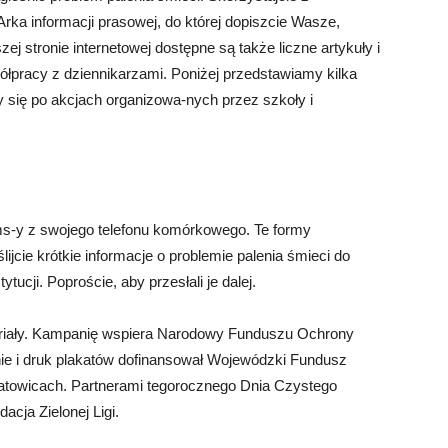
ka informacji prasowej, do której dopiszcie Wasze,
szej stronie internetowej dostępne są także liczne artykuły i
łpracy z dziennikarzami. Poniżej przedstawiamy kilka
 się po akcjach organizowa-nych przez szkoły i
ms-y z swojego telefonu komórkowego. Te formy
ijcie krótkie informacje o problemie palenia śmieci do
ucji. Poproście, aby przesłali je dalej.
eriały. Kampanię wspiera Narodowy Funduszu Ochrony
ie i druk plakatów dofinansował Wojewódzki Fundusz
towicach. Partnerami tegorocznego Dnia Czystego
cja Zielonej Ligi.