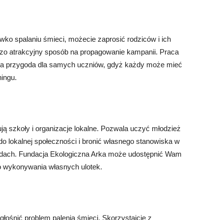
wko spalaniu śmieci, możecie zaprosić rodziców i ich
dzo atrakcyjny sposób na propagowanie kampanii. Praca
na przygoda dla samych uczniów, gdyż każdy może mieć
ningu.
ują szkoły i organizacje lokalne. Pozwala uczyć młodzież
do lokalnej społeczności i bronić własnego stanowiska w
ądach. Fundacja Ekologiczna Arka może udostępnić Wam
o wykonywania własnych ulotek.
ośnić problem palenia śmieci. Skorzystajcie z