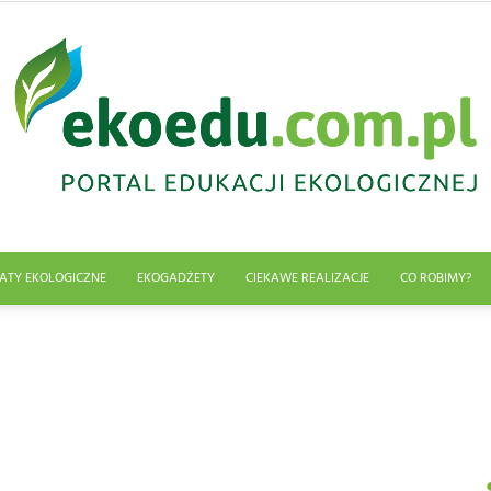
ATY EKOLOGICZNE
EKOGADŻETY
CIEKAWE REALIZACJE
CO ROBIMY?
Edukacja
ekologiczna