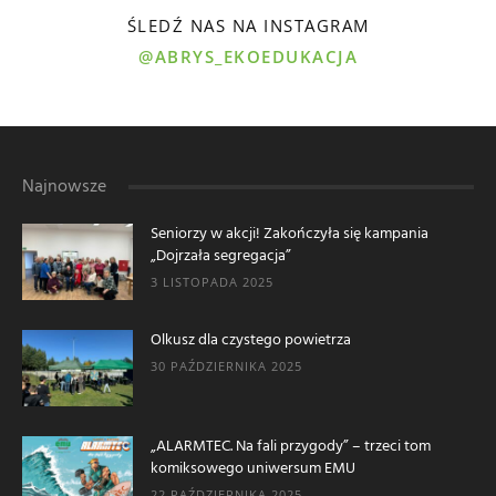
ŚLEDŹ NAS NA INSTAGRAM
@ABRYS_EKOEDUKACJA
Najnowsze
Seniorzy w akcji! Zakończyła się kampania
„Dojrzała segregacja”
3 LISTOPADA 2025
Olkusz dla czystego powietrza
30 PAŹDZIERNIKA 2025
„ALARMTEC. Na fali przygody” – trzeci tom
komiksowego uniwersum EMU
22 PAŹDZIERNIKA 2025