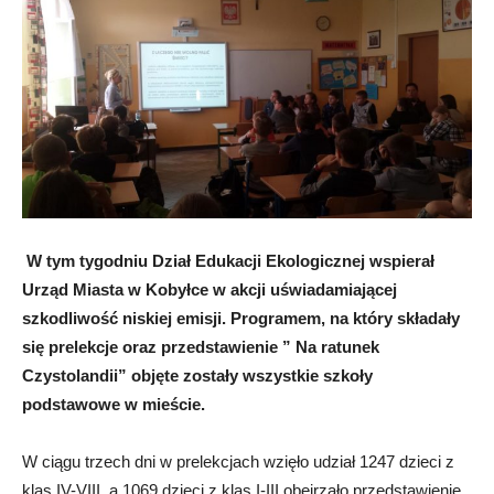
W tym tygodniu Dział Edukacji Ekologicznej wspierał
Urząd Miasta w Kobyłce w akcji uświadamiającej
szkodliwość niskiej emisji. Programem, na który składały
się prelekcje oraz przedstawienie ” Na ratunek
Czystolandii” objęte zostały wszystkie szkoły
podstawowe w mieście.
W ciągu trzech dni w prelekcjach wzięło udział 1247 dzieci z
klas IV-VIII, a 1069 dzieci z klas I-III obejrzało przedstawienie