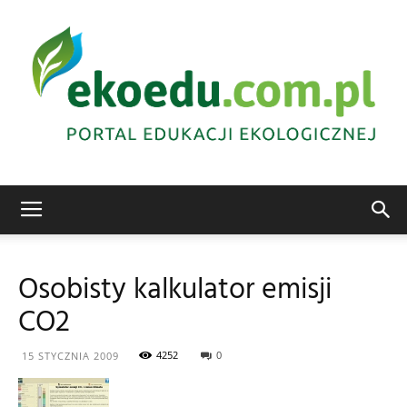
Edukacja
Osobisty kalkulator emisji
CO2
ekologiczna
4252
0
15 STYCZNIA 2009
Abrys