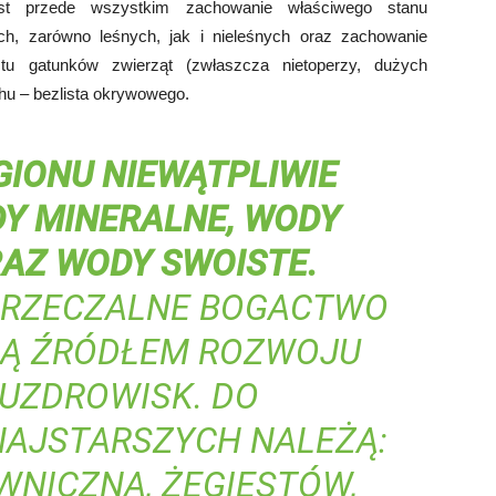
st przede wszystkim zachowanie właściwego stanu
ch, zarówno leśnych, jak i nieleśnych oraz zachowanie
tu gatunków zwierząt (zwłaszcza nietoperzy, dużych
hu – bezlista okrywowego.
IONU NIEWĄTPLIWIE
Y MINERALNE, WODY
RAZ WODY SWOISTE.
PRZECZALNE BOGACTWO
 SĄ ŹRÓDŁEM ROZWOJU
 UZDROWISK. DO
NAJSTARSZYCH NALEŻĄ:
WNICZNA, ŻEGIESTÓW,