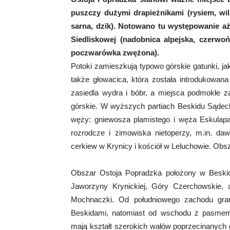
puszczy dużymi drapieżnikami (rysiem, wil
sarna, dzik). Notowano tu występowanie a
Siedliskowej (nadobnica alpejska, czerwo
poczwarówka zwężona).
Potoki zamieszkują typowo górskie gatunki, ja
także głowacica, która została introdukowan
zasiedla wydra i bóbr, a miejsca podmokłe za
górskie. W wyższych partiach Beskidu Sądec
węży: gniewosza plamistego i węża Eskulapa
rozrodcze i zimowiska nietoperzy, m.in. da
cerkiew w Krynicy i kościół w Leluchowie. Obs
Obszar Ostoja Popradzka położony w Beskid
Jaworzyny Krynickiej, Góry Czerchowskie, 
Mochnaczki. Od południowego zachodu gran
Beskidami, natomiast od wschodu z pasmem
mają kształt szerokich wałów poprzecinanych 