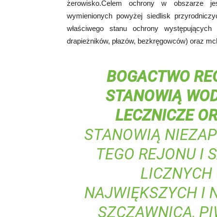
żerowisko.Celem ochrony w obszarze je
wymienionych powyżej siedlisk przyrodniczy
właściwego stanu ochrony występujących 
drapieżników, płazów, bezkręgowców) oraz mc
BOGACTWO REG
STANOWIĄ WOD
LECZNICZE O
STANOWIĄ NIEZA
TEGO REJONU I
LICZNYCH
NAJWIĘKSZYCH I 
SZCZAWNICA, PI