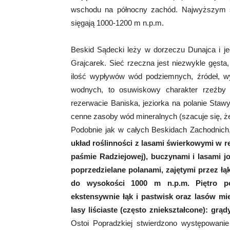
wschodu na północny zachód. Najwyższym s
sięgają 1000-1200 m n.p.m.
Beskid Sądecki leży w dorzeczu Dunajca i j
Grajcarek. Sieć rzeczna jest niezwykle gęsta
ilość wypływów wód podziemnych, źródeł, w
wodnych, to osuwiskowy charakter rzeźby
rezerwacie Baniska, jeziorka na polanie Staw
cenne zasoby wód mineralnych (szacuje się, ż
Podobnie jak w całych Beskidach Zachodnich
układ roślinności z lasami świerkowymi w r
paśmie Radziejowej), buczynami i lasami 
poprzedzielane polanami, zajętymi przez łąk
do wysokości 1000 m n.p.m. Piętro p
ekstensywnie łąk i pastwisk oraz lasów mi
lasy liściaste (często zniekształcone): grą
Ostoi Popradzkiej stwierdzono występowanie