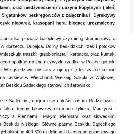
kiem, oraz niedźwiedziem) i dużymi kopytnymi (jeleń,
ż 5 gatunków bezkręgowców z załącznika II Dyrektywy
ńczyk nieparek, krasopani hera, biegacz urozmaicony,
k: brzanka, głowacz białopłetwy czy minóg strumieniowy, a
a w dorzeczu Dunajca. Doliny beskidzkich rzek i potoków
mieszkują traszki: grzebieniasta i karpacka oraz kumaki
kiego spotkać można niezwykle rzadkie w Polsce gatunki
. W sąsiedztwie obszaru znajdują się też ważne kolonie
wna cerkiew w Wierchomli Wielkiej, Szkoła w Wojkowej,
zar Beskidu Sądeckiego stanowi ich żerowisko.
zie Sądeckim, obejmuje w całości pasma Radziejowej i
a także tereny łąkowe w okolicach Tylicza, Muszynki i
iczy z Pieninami i Małymi Pieninami oraz słowackimi
 Beskidu Niskiego. Główne pasma Beskidu Sądeckiego
głębokimi na 400-600 m dolinami i biegną od południowego