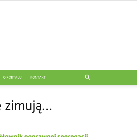
O PORTALU
KONTAKT
e zimują…