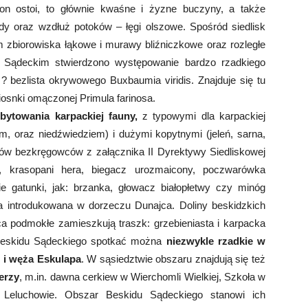
rzon ostoi, to głównie kwaśne i żyzne buczyny, a także
y oraz wzdłuż potoków – łęgi olszowe. Spośród siedlisk
m zbiorowiska łąkowe i murawy bliźniczkowe oraz rozległe
e Sądeckim stwierdzono występowanie bardzo rzadkiego
? bezlista okrywowego Buxbaumia viridis. Znajduje się tu
osnki omączonej Primula farinosa.
ytowania karpackiej fauny,
z typowymi dla karpackiej
m, oraz niedźwiedziem) i dużymi kopytnymi (jeleń, sarna,
ów bezkręgowców z załącznika II Dyrektywy Siedliskowej
k, krasopani hera, biegacz urozmaicony, poczwarówka
e gatunki, jak: brzanka, głowacz białopłetwy czy minóg
ła introdukowana w dorzeczu Dunajca. Doliny beskidzkich
sca podmokłe zamieszkują traszk: grzebieniasta i karpacka
Beskidu Sądeckiego spotkać można
niezwykle rzadkie w
 i węża Eskulapa
. W sąsiedztwie obszaru znajdują się też
erzy
, m.in. dawna cerkiew w Wierchomli Wielkiej, Szkoła w
 Leluchowie. Obszar Beskidu Sądeckiego stanowi ich