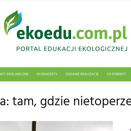
ATY EKOLOGICZNE
EKOGADŻETY
CIEKAWE REALIZACJE
CO ROBIMY?
Edukacja
a: tam, gdzie nietoperz
ekologiczna