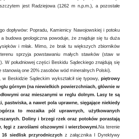
zczytem jest Radziejowa (1262 m n.p.m.), a pozostałe
ego dopływów: Popradu, Kamienicy Nawojowskiej i potoku
, a budowa geologiczna powoduje, że znajduje się tu duża
ysięków i młak. Mimo, że brak tu większych zbiorników
 terenu sprzyja powstawaniu małych stawków (staw w
y). W południowej części Beskidu Sądeckiego znajdują się
e stanowią one 20% zasobów wód mineralnych Polski).
, w Beskidzie Sądeckim wykształcił się typowy,
piętrowy
eglu górnym (na niewielkich powierzchniach, głównie w
jodłowymi oraz mieszanymi w reglu dolnym. Lasy te są
i, pastwiska, a nawet pola uprawne, sięgające niekiedy
ogórza to mozaika pól uprawnych, użytkowanych
eszanych. Doliny i brzegi rzek oraz potoków porastają
dy, łęgi z zaroślami olszowymi i wierzbowymi.
Na terenie
16 siedlisk przyrodniczych
z załącznika I Dyrektywy