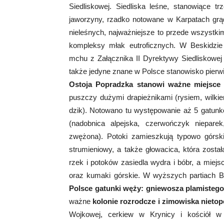
Siedliskowej. Siedliska leśne, stanowiące t
jaworzyny, rzadko notowane w Karpatach grąd
nieleśnych, najważniejsze to przede wszystki
kompleksy młak eutroficznych. W Beskidzi
mchu z Załącznika II Dyrektywy Siedliskowej 
także jedyne znane w Polsce stanowisko pierwi
Ostoja Popradzka stanowi ważne miejsce b
puszczy dużymi drapieżnikami (rysiem, wilkie
dzik). Notowano tu występowanie aż 5 gatunk
(nadobnica alpejska, czerwończyk niepare
zwężona). Potoki zamieszkują typowo górski
strumieniowy, a także głowacica, która zosta
rzek i potoków zasiedla wydra i bóbr, a miej
oraz kumaki górskie. W wyższych partiach 
Polsce gatunki węży: gniewosza plamistego
ważne
kolonie rozrodcze i zimowiska nietop
Wojkowej, cerkiew w Krynicy i kościół w