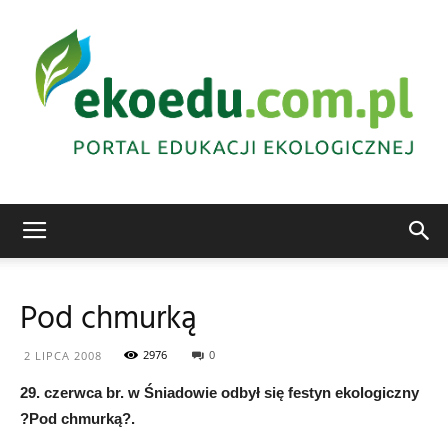
Edukacja
Pod chmurką
ekologiczna
2976
0
2 LIPCA 2008
29. czerwca br. w Śniadowie odbył się festyn ekologiczny
?Pod chmurką?.
Abrys