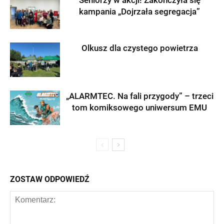
Seniorzy w akcji! Zakończyła się
kampania „Dojrzała segregacja”
Olkusz dla czystego powietrza
„ALARMTEC. Na fali przygody” – trzeci
tom komiksowego uniwersum EMU
ZOSTAW ODPOWIEDŹ