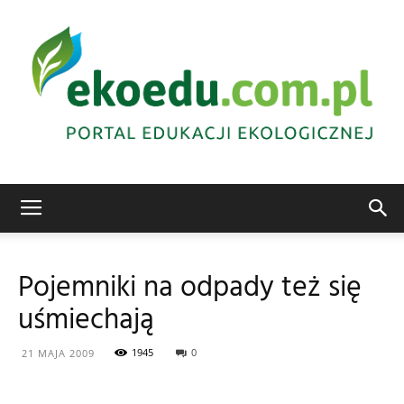
Edukacja
Pojemniki na odpady też się
uśmiechają
ekologiczna
1945
0
21 MAJA 2009
Abrys