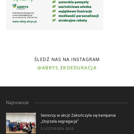
ŚLEDŹ NAS NA INSTAGRAM
@ABRYS_EKOEDUKACJA
Najnowsze
Seniorzy w akcji! Zakończyła się kampania
„Dojrzała segregacja”
3 LISTOPADA 2025