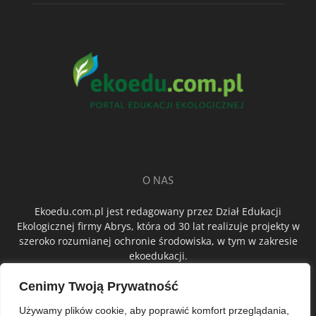
O NAS
Ekoedu.com.pl jest redagowany przez Dział Edukacji
Ekologicznej firmy Abrys, która od 30 lat realizuje projekty w
szeroko rozumianej ochronie środowiska, w tym w zakresie
ekoedukacji.
Cenimy Twoją Prywatność
ŚLEDŹ NAS
Używamy plików cookie, aby poprawić komfort przeglądania,