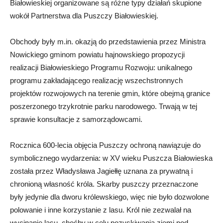
Białowieskiej organizowane są różne typy działań skupione
wokół Partnerstwa dla Puszczy Białowieskiej.
Obchody były m.in. okazją do przedstawienia przez Ministra
Nowickiego gminom powiatu hajnowskiego propozycji
realizacji Białowieskiego Programu Rozwoju: unikalnego
programu zakładającego realizację wszechstronnych
projektów rozwojowych na terenie gmin, które obejmą granice
poszerzonego trzykrotnie parku narodowego. Trwają w tej
sprawie konsultacje z samorządowcami.
Rocznica 600-lecia objęcia Puszczy ochroną nawiązuje do
symbolicznego wydarzenia: w XV wieku Puszcza Białowieska
została przez Władysława Jagiełłę uznana za prywatną i
chronioną własność króla. Skarby puszczy przeznaczone
były jedynie dla dworu królewskiego, więc nie było dozwolone
polowanie i inne korzystanie z lasu. Król nie zezwalał na
wycinanie lasu, choćby w celu pozyskiwania ziemi pod