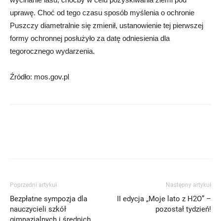
uprawę. Choć od tego czasu sposób myślenia o ochronie
Puszczy diametralnie się zmienił, ustanowienie tej pierwszej
formy ochronnej posłużyło za datę odniesienia dla
tegorocznego wydarzenia.
Źródło: mos.gov.pl
Poprzedni artykuł
Następny artykuł
Bezpłatne sympozja dla
II edycja „Moje lato z H2O” –
nauczycieli szkół
pozostał tydzień!
gimnazjalnych i średnich