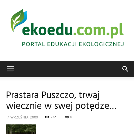
Edukacja
Prastara Puszczo, trwaj
wiecznie w swej potędze…
ekologiczna
2221
0
7 WRZEŚNIA 2009
Abrys