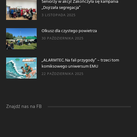
Seniorzy w akcji! Zakończyła się kampania
„Dojrzała segregacja”
3 LISTOPADA 2025
Olkusz dla czystego powietrza
30 PAŹDZIERNIKA 2025
„ALARMTEC. Na fali przygody” – trzeci tom
komiksowego uniwersum EMU
22 PAŹDZIERNIKA 2025
Znajdź nas na FB